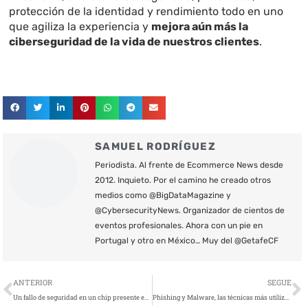
protección de la identidad y rendimiento todo en uno
que agiliza la experiencia y
mejora aún más la
ciberseguridad de la vida de nuestros clientes
.
SAMUEL RODRÍGUEZ
Periodista. Al frente de Ecommerce News desde
2012. Inquieto. Por el camino he creado otros
medios como @BigDataMagazine y
@CybersecurityNews. Organizador de cientos de
eventos profesionales. Ahora con un pie en
Portugal y otro en México… Muy del @GetafeCF
Ant
S
ANTERIOR
SEGUE
Un fallo de seguridad en un chip presente en el 37% de los smartphones del mundo podría permitir espiar a los usuarios de Android
Phishing y Malware, las técnicas más utilizadas por los ciberdelincuentes