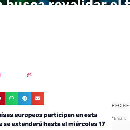
 busca revalidar el t
peona en la Compet
a de Seguridad en
es
16/10/2018
Sin comentarios
RECIBE
países europeos participan en esta
*
Email:
 se extenderá hasta el miércoles 17