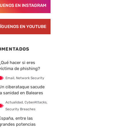
GUENOS EN INSTAGRAM
ÍGUENOS EN YOUTUBE
OMENTADOS
¿Qué hacer si eres
víctima de phishing?
Email
,
Network Security
Un ciberataque sacude
la sanidad en Baleares
Actualidad
,
CyberAttacks
,
Security Breaches
España, entre las
grandes potencias