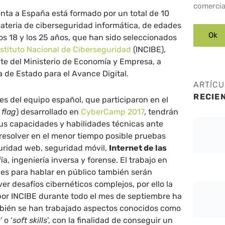
comercia
nta a España está formado por un total de 10
ateria de ciberseguridad informática, de edades
s 18 y los 25 años, que han sido seleccionados
nstituto Nacional de Ciberseguridad
(INCIBE),
e del Ministerio de Economía y Empresa, a
a de Estado para el Avance Digital.
ARTÍC
RECIE
es del equipo español, que participaron en el
 flag
) desarrollado en
CyberCamp 2017
, tendrán
us capacidades y habilidades técnicas ante
 resolver en el menor tiempo posible pruebas
uridad web, seguridad móvil,
Internet de las
fía, ingeniería inversa y forense. El trabajo en
des para hablar en público también serán
er desafíos cibernéticos complejos, por ello la
por INCIBE durante todo el mes de septiembre ha
mbién se han trabajado aspectos conocidos como
’
o ‘
soft skills
’, con la finalidad de conseguir un