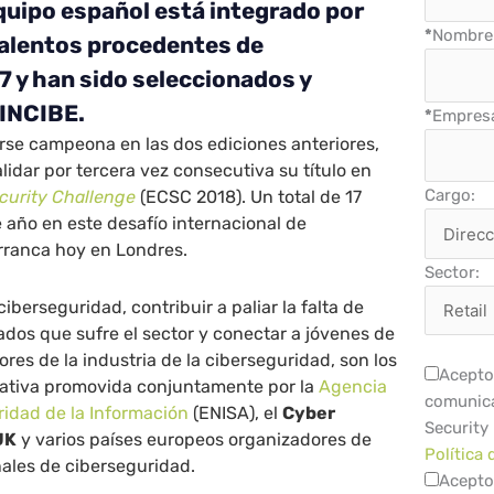
equipo español está integrado por
*
Nombre 
talentos procedentes de
 y han sido seleccionados y
 INCIBE.
*
Empres
se campeona en las dos ediciones anteriores,
lidar por tercera vez consecutiva su título en
Cargo:
curity Challenge
(ECSC 2018). Un total de 17
e año en este desafío internacional de
rranca hoy en Londres.
Sector:
ciberseguridad, contribuir a paliar la falta de
cados que sufre el sector y conectar a jóvenes de
ores de la industria de la ciberseguridad, son los
Acepto 
ciativa promovida conjuntamente por la
Agencia
comunica
ridad de la Información
(ENISA), el
Cyber
Security
UK
y varios países europeos organizadores de
Política 
ales de ciberseguridad.
Acepto