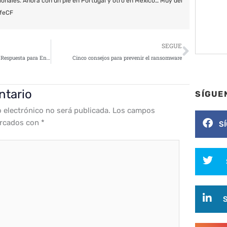
ionales. Ahora con un pie en Portugal y otro en México… Muy del
feCF
Siguie
SEGUE
Sophos incorpora la Detección y Respuesta para Endpoint a su innovador Intercept X Advanced
Cinco consejos para prevenir el ransomware
ntario
SÍGUE
o electrónico no será publicada.
Los campos
arcados con
*
S