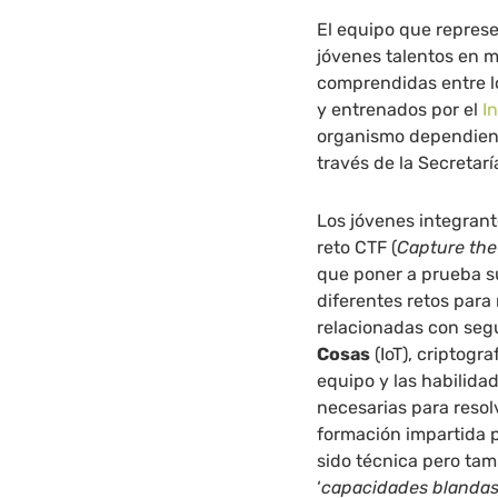
El equipo que represe
jóvenes talentos en m
comprendidas entre lo
y entrenados por el
I
organismo dependient
través de la Secretarí
Los jóvenes integrant
reto CTF (
Capture the
que poner a prueba s
diferentes retos para
relacionadas con seg
Cosas
(IoT), criptogra
equipo y las habilida
necesarias para resolv
formación impartida 
sido técnica pero ta
‘
capacidades blandas