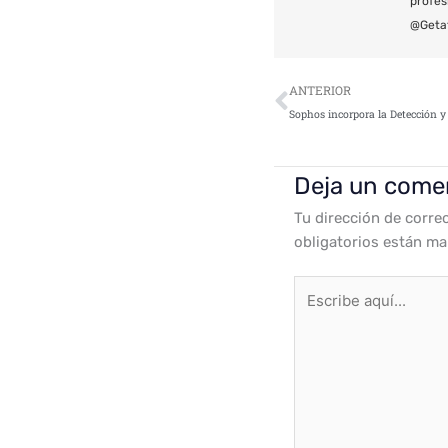
profes
@Geta
Ant
ANTERIOR
Deja un come
Tu dirección de corre
obligatorios están m
Escribe
aquí...