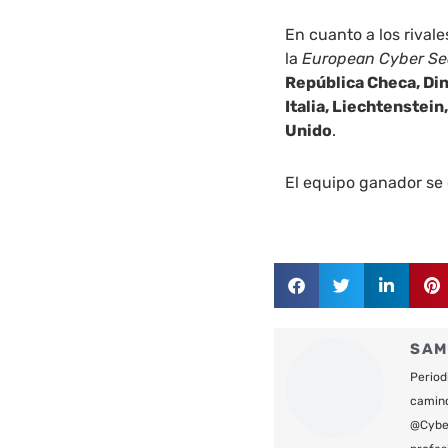
En cuanto a los rival
la
European Cyber Se
República Checa, Din
Italia, Liechtenstei
Unido
.
El equipo ganador se 
SAM
Period
camin
@Cyber