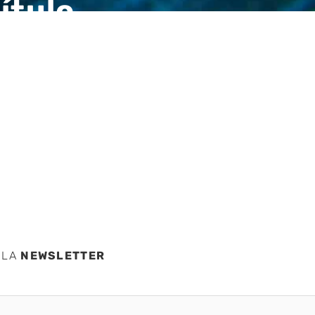
ítulo
ición
 LA
NEWSLETTER