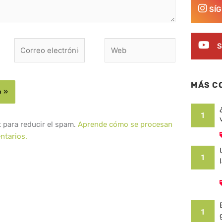
SÍ
Correo
Web
S
electrónico*
MÁS C
1
t para reducir el spam.
Aprende cómo se procesan
ntarios.
1
1