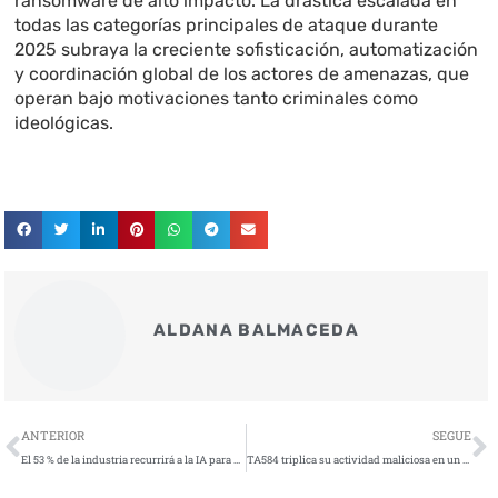
ransomware de alto impacto. La drástica escalada en
todas las categorías principales de ataque durante
2025 subraya la creciente sofisticación, automatización
y coordinación global de los actores de amenazas, que
operan bajo motivaciones tanto criminales como
ideológicas.
ALDANA BALMACEDA
Ant
S
ANTERIOR
SEGUE
El 53 % de la industria recurrirá a la IA para cerrar la brecha de talento en ciberseguridad
TA584 triplica su actividad maliciosa en un año innovando sus técnicas como intermediario de acceso inicial