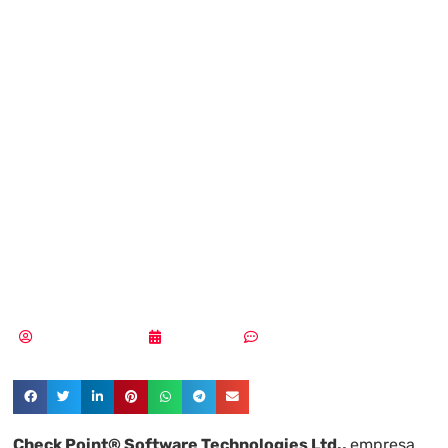
grandes
ciberataques
financieros y
escala al cuarto
puesto en Europa
Aldana Balmaceda
04/02/2026
Sin comentarios
Check Point® Software Technologies Ltd.,
empresa