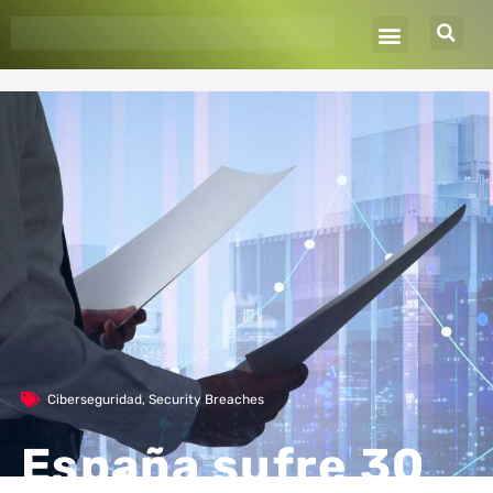
Ir
al
contenido
Ciberseguridad
,
Security Breaches
España sufre 30