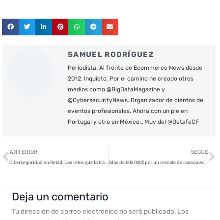
SAMUEL RODRÍGUEZ
Periodista. Al frente de Ecommerce News desde
2012. Inquieto. Por el camino he creado otros
medios como @BigDataMagazine y
@CybersecurityNews. Organizador de cientos de
eventos profesionales. Ahora con un pie en
Portugal y otro en México… Muy del @GetafeCF
Ant
S
ANTERIOR
SEGUE
Ciberseguridad en Retail: Los retos que la transformación digital provoca en el sector retail
Más de 600.000$ por un rescate de ransomware en Florida
Deja un comentario
Tu dirección de correo electrónico no será publicada.
Los