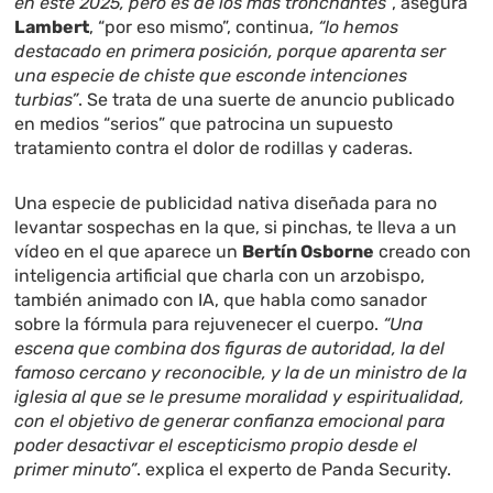
en este 2025, pero es de los más tronchantes”
, asegura
Lambert
, “por eso mismo”, continua,
“lo hemos
destacado en primera posición, porque aparenta ser
una especie de chiste que esconde intenciones
turbias”
. Se trata de una suerte de anuncio publicado
en medios “serios” que patrocina un supuesto
tratamiento contra el dolor de rodillas y caderas.
Una especie de publicidad nativa diseñada para no
levantar sospechas en la que, si pinchas, te lleva a un
vídeo en el que aparece un
Bertín Osborne
creado con
inteligencia artificial que charla con un arzobispo,
también animado con IA, que habla como sanador
sobre la fórmula para rejuvenecer el cuerpo.
“Una
escena que combina dos figuras de autoridad, la del
famoso cercano y reconocible, y la de un ministro de la
iglesia al que se le presume moralidad y espiritualidad,
con el objetivo de generar confianza emocional para
poder desactivar el escepticismo propio desde el
primer minuto”
. explica el experto de Panda Security.