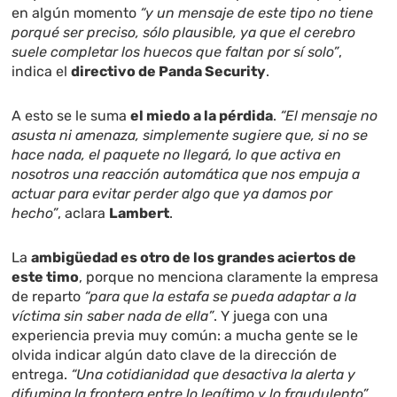
en algún momento
“y un mensaje de este tipo no tiene
porqué ser preciso, sólo plausible, ya que el cerebro
suele completar los huecos que faltan por sí solo”
,
indica el
directivo de Panda Security
.
A esto se le suma
el miedo a la pérdida
.
“El mensaje no
asusta ni amenaza, simplemente sugiere que, si no se
hace nada, el paquete no llegará, lo que activa en
nosotros una reacción automática que nos empuja a
actuar para evitar perder algo que ya damos por
hecho”
, aclara
Lambert
.
La
ambigüedad es otro de los grandes aciertos de
este timo
, porque no menciona claramente la empresa
de reparto
“para que la estafa se pueda adaptar a la
víctima sin saber nada de ella”
. Y juega con una
experiencia previa muy común: a mucha gente se le
olvida indicar algún dato clave de la dirección de
entrega.
“Una cotidianidad que desactiva la alerta y
difumina la frontera entre lo legítimo y lo fraudulento”
,