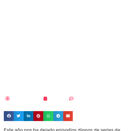
peligrosos y
efectivos…
Ranking de los
ciberataques más
cutres de 2025
Aldana Balmaceda
11/01/2026
Sin comentarios
Este año nos ha dejado episodios dignos de series de