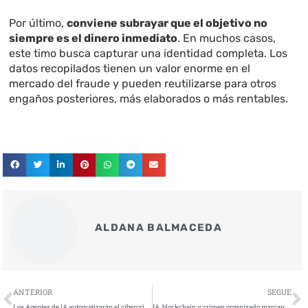
Por último,
conviene subrayar que el objetivo no
siempre es el dinero inmediato
. En muchos casos,
este timo busca capturar una identidad completa. Los
datos recopilados tienen un valor enorme en el
mercado del fraude y pueden reutilizarse para otros
engaños posteriores, más elaborados o más rentables.
ALDANA BALMACEDA
Ant
S
ANTERIOR
SEGUE
Los Agentes de IA automatizarán el cibercrimen más rápido de lo que la defensa pueda reaccionar
IA, blockchain y crimen organizado marcan la ciberseguridad financiera en 2025