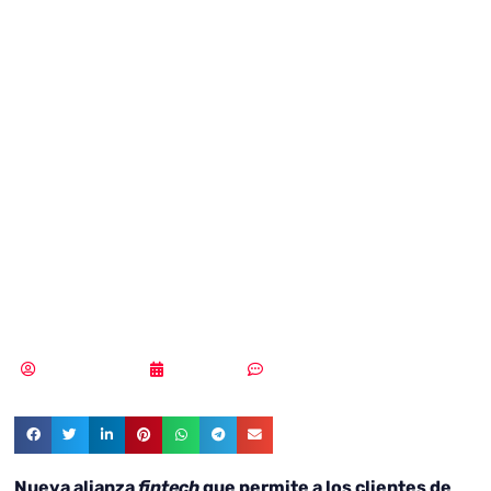
con la Fintech
Coinscrap para
ayudar a sus
clientes a ahorrar
mientras gastan
Vicente Ramírez
10/01/2019
Sin comentarios
Nueva alianza
fintech
que permite a los clientes de