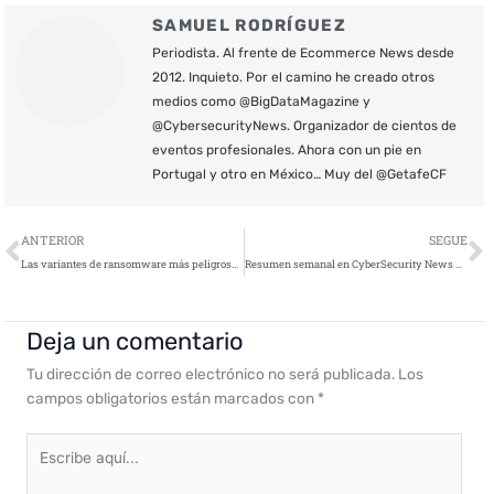
SAMUEL RODRÍGUEZ
Periodista. Al frente de Ecommerce News desde
2012. Inquieto. Por el camino he creado otros
medios como @BigDataMagazine y
@CybersecurityNews. Organizador de cientos de
eventos profesionales. Ahora con un pie en
Portugal y otro en México… Muy del @GetafeCF
Ant
S
ANTERIOR
SEGUE
Las variantes de ransomware más peligrosas según un estudio
Resumen semanal en CyberSecurity News – 03 de septiembre de 2021
Deja un comentario
Tu dirección de correo electrónico no será publicada.
Los
campos obligatorios están marcados con
*
Escribe
aquí...