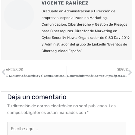
VICENTE RAMÍREZ
Graduado en Administración y Dirección de
empresas, especializado en Marketing,
Comunicación, Ciberderecho y Gestión de Riesgos
para Ciberseguros. Director de Marketing en
CyberSecurity News, Organizador de CISO Day 2019
y Administrador del grupo de LinkedIn "Eventos de
Ciberseguridad España"
Ant
S
ANTERIOR
SEGUE
El Ministerio de Justicia y el Centro Nacional de Inteligencia firman un Convenio en materia de ciberseguridad
El nuevo informe del Centro Criptológico Nacional orienta sobre el uso seguro de las redes sociales
Deja un comentario
Tu dirección de correo electrónico no será publicada.
Los
campos obligatorios están marcados con
*
Escribe
aquí...