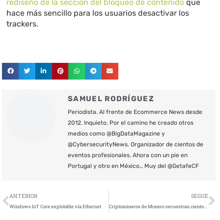
rediseño de la sección del bloqueo de contenido
que
hace más sencillo para los usuarios desactivar los
trackers.
SAMUEL RODRÍGUEZ
Periodista. Al frente de Ecommerce News desde
2012. Inquieto. Por el camino he creado otros
medios como @BigDataMagazine y
@CybersecurityNews. Organizador de cientos de
eventos profesionales. Ahora con un pie en
Portugal y otro en México… Muy del @GetafeCF
Ant
S
ANTERIOR
SEGUE
Windows IoT Core explotable vía Ethernet
Criptomineros de Monero secuestran cientos de alojamientos web Docker sin actualizar