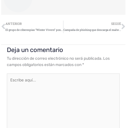
Ant
S
ANTERIOR
SEGUE
El grupo de ciberespías “Winter Vivern” pone el foco en los gobiernos de países alineados con la OTAN
Campaña de phishing que descarga el malware Grandoreiro
Deja un comentario
Tu dirección de correo electrónico no será publicada.
Los
campos obligatorios están marcados con
*
Escribe
aquí...