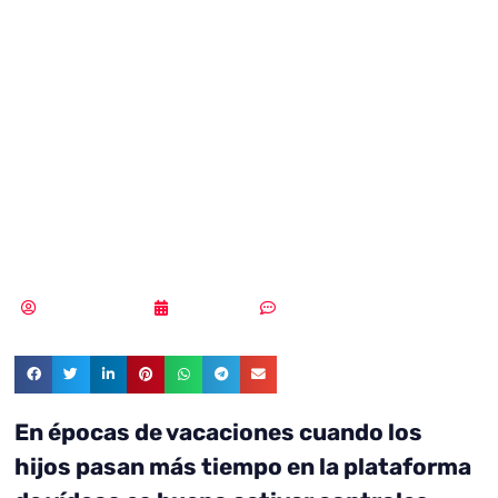
control parental
en YouTube para
la protección
infantil
MLuz Dominguez
03/04/2023
Sin comentarios
En épocas de vacaciones cuando los
hijos pasan más tiempo en la plataforma