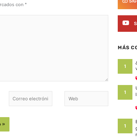
SÍ
arcados con
*
S
MÁS C
1
1
Correo
Web
electrónico*
1