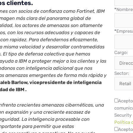
s clientes.
*
Nombre 
ones con socios de confianza como Fortinet, IBM
imagen más clara del panorama global de
alidad, los actores de amenazas son altamente
*
Empres
dos, con los recursos adecuados y capaces de
 con rapidez. Para defendernos eficazmente,
a misma velocidad y desarrollar contramedidas
Cargo:
. El tipo de defensa colectiva que hemos
ayuda a IBM a proteger mejor a los clientes y las
onos con inteligencia adicional que nos
Sector:
las amenazas emergentes de forma más rápida y
aleb Barlow, vicepresidente de inteligencia
dad de IBM .
Acepto 
nfrenta crecientes amenazas cibernéticas, una
comunica
 en expansión y una creciente escasez de
Security
eguridad. La inteligencia procesable con
Política 
importante para permitir que estas
Acepto