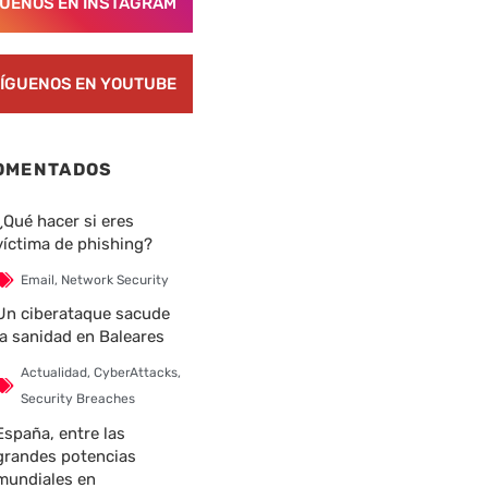
GUENOS EN INSTAGRAM
ÍGUENOS EN YOUTUBE
OMENTADOS
¿Qué hacer si eres
víctima de phishing?
Email
,
Network Security
Un ciberataque sacude
la sanidad en Baleares
Actualidad
,
CyberAttacks
,
Security Breaches
España, entre las
grandes potencias
mundiales en