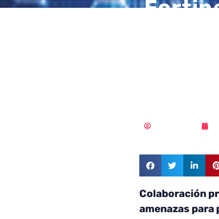
Fortin
interc
sobre 
con IB
Vicente Ramírez
2
Colaboración pr
amenazas para 