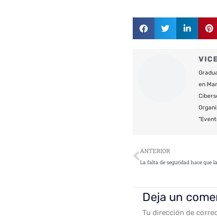
VIC
Gradua
en Mar
Cibers
Organi
"Event
Ant
ANTERIOR
Deja un come
Tu dirección de corre