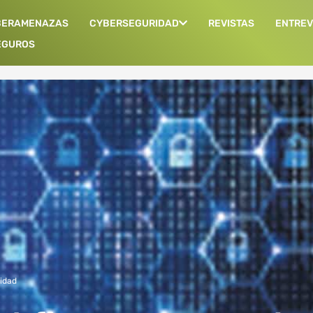
BERAMENAZAS
CYBERSEGURIDAD
REVISTAS
ENTREV
EGUROS
idad