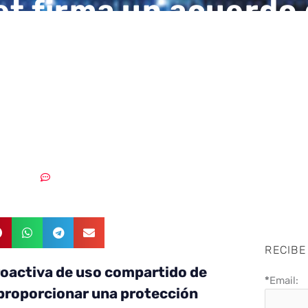
et firma un acuerdo
ambio de informació
amenazas cibernéti
M
2/08/2018
Sin comentarios
RECIBE
oactiva de uso compartido de
*
Email:
proporcionar una protección