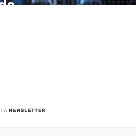
 de
n
cas
 LA
NEWSLETTER