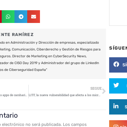
ENTE RAMÍREZ
do en Administración y Dirección de empresas, especializado
SÍGUE
keting, Comunicación, Ciberderecho y Gestión de Riesgos para
eguros. Director de Marketing en CyberSecurity News,
zador de CISO Day 2019 y Administrador del grupo de LinkedIn
S
os de Ciberseguridad España"
Siguie
SEGUE
La falta de seguridad hace que las apps de carsharing sean vulnerables frente a los ciberataques
L1TF, la nueva vulnerabilidad que afecta a los microprocesadores x86 fabricados por Intel
ntario
o electrónico no será publicada.
Los campos