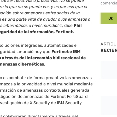
de ser reactivas a proactivas. No se puede
comercia
re lo que no se puede ver, y es por eso que el
mación sobre amenazas entre socios de la
a es una parte vital de ayudar a las empresas a
 cibernéticas a nivel mundial
«, dice
Phil
eguridad de la información, Fortinet.
ARTÍC
soluciones integradas, automatizadas e
RECIE
eguridad, anunció hoy que
Fortinet e IBM
 a través del intercambio bidireccional de
menazas cibernéticas.
do es combatir de forma proactiva las amenazas
enazas a la privacidad a nivel mundial mediante
formación de amenazas contextuales generada
stigación de amenazas de Fortinet FortiGuard
nvestigación de X Security de IBM Security.
et colaborarán directamente a través del