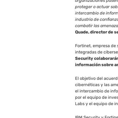
organizaciones pasen 
proteger o actuar sob
intercambio de infor
industria de confianz
combatir las amenazas
Quade, director de s
Fortinet, empresa de 
integradas de cibers
Security colaborarán
información sobre a
El objetivo del acuer
cibernéticas y las am
el intercambio de in
por el equipo de inve
Labs y el equipo de i
IBM Security y Fortin