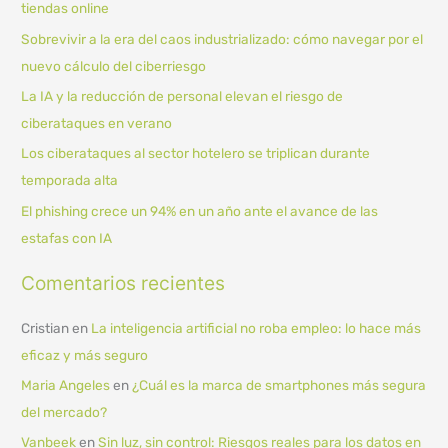
tiendas online
r
Sobrevivir a la era del caos industrializado: cómo navegar por el
p
nuevo cálculo del ciberriesgo
o
La IA y la reducción de personal elevan el riesgo de
r
ciberataques en verano
:
Los ciberataques al sector hotelero se triplican durante
temporada alta
El phishing crece un 94% en un año ante el avance de las
estafas con IA
Comentarios recientes
Cristian
en
La inteligencia artificial no roba empleo: lo hace más
eficaz y más seguro
Maria Angeles
en
¿Cuál es la marca de smartphones más segura
del mercado?
Vanbeek
en
Sin luz, sin control: Riesgos reales para los datos en