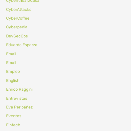
CyberAndarxCasa
CyberAttacks
CyberCoffee
Cyberpedia
DevSecOps
Eduardo Esparza
Email
Email
Empleo
English
Enrico Raggini
Entrevistas
Eva Peribáñez
Eventos
Fintech