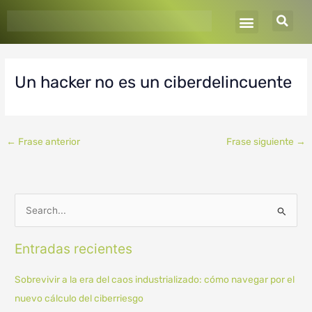
Ir
al
contenido
Un hacker no es un ciberdelincuente
←
Frase anterior
Frase siguiente
→
B
u
Entradas recientes
s
c
Sobrevivir a la era del caos industrializado: cómo navegar por el
a
nuevo cálculo del ciberriesgo
r