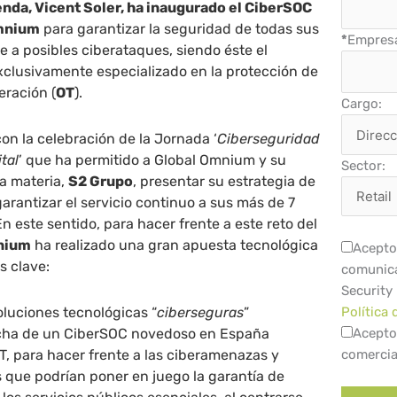
nda, Vicent Soler, ha inaugurado el CiberSOC
Omnium
para garantizar la seguridad de todas sus
*
Empres
e a posibles ciberataques, siendo éste el
xclusivamente especializado en la protección de
eración (
OT
).
Cargo:
on la celebración de la Jornada ‘
Ciberseguridad
ital
’ que ha permitido a Global Omnium y su
Sector:
la materia,
S2 Grupo
, presentar su estrategia de
arantizar el servicio continuo a sus más de 7
En este sentido, para hacer frente a este reto del
mnium
ha realizado una gran apuesta tecnológica
Acepto 
s clave:
comunica
Security
oluciones tecnológicas “
ciberseguras
”
Política 
cha de un CiberSOC novedoso en España
Acepto
T, para hacer frente a las ciberamenazas y
comercia
s que podrían poner en juego la garantía de