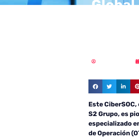
Global
primer
Agua 
Samuel Rodríguez
Este CiberSOC,
S2 Grupo, es pi
especializado en
de Operación (O