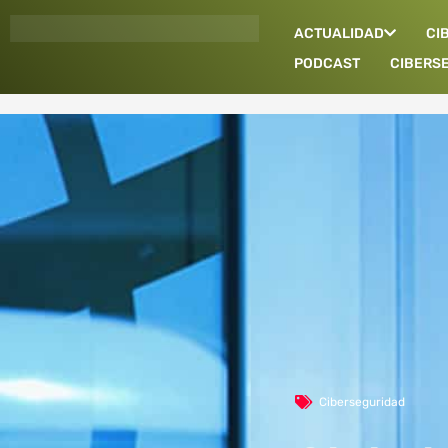
Ir
ACTUALIDAD
CI
al
contenido
PODCAST
CIBERS
Ciberseguridad