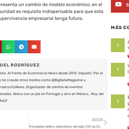
epresenta un cambio de modelo económico, en el
S
guridad es requisito indispensable para que esta
upervivencia empresarial tenga futuro.
MÁS C
1
UEL RODRÍGUEZ
1
ista. Al frente de Ecommerce News desde 2012. Inquieto. Por el
o he creado otros medios como @BigDataMagazine y
securityNews. Organizador de cientos de eventos
ionales. Ahora con un pie en Portugal y otro en México… Muy del
1
feCF
Siguie
SEGUE
9
Principales delitos cibernéticos del siglo XXI en España