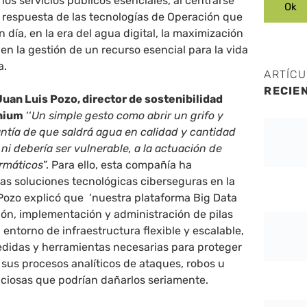
los servicios públicos esenciales, al centrarse
y respuesta de las tecnologías de Operación que
 día, en la era del agua digital, la maximización
a en la gestión de un recurso esencial para la vida
a.
ARTÍC
RECIE
uan Luis Pozo, director de sostenibilidad
mnium
‘‘
Un simple gesto como abrir un grifo y
antía de que saldrá agua en calidad y cantidad
ni debería ser vulnerable, a la actuación de
ormáticos
”. Para ello, esta compañía ha
as soluciones tecnológicas ciberseguras en la
Pozo explicó que ‘nuestra plataforma Big Data
ión, implementación y administración de pilas
 entorno de infraestructura flexible y escalable,
edidas y herramientas necesarias para proteger
sus procesos analíticos de ataques, robos u
iciosas que podrían dañarlos seriamente.