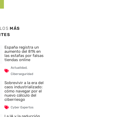
ULOS
MÁS
NTES
España registra un
aumento del 81% en
las estafas por falsas
tiendas online
Actualidad
,
Ciberseguridad
Sobrevivir a la era del
caos industrializado:
cómo navegar por el
nuevo cálculo del
ciberriesgo
Cyber Expertos
La IA y la reducción