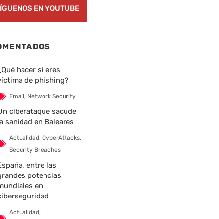
ÍGUENOS EN YOUTUBE
OMENTADOS
¿Qué hacer si eres
víctima de phishing?
Email
,
Network Security
Un ciberataque sacude
la sanidad en Baleares
Actualidad
,
CyberAttacks
,
Security Breaches
España, entre las
grandes potencias
mundiales en
ciberseguridad
nte
Actualidad
,