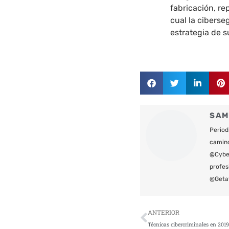
fabricación, r
cual la ciberse
estrategia de s
SAM
Period
camin
@Cyber
profes
@Geta
Ant
ANTERIOR
Técnicas cibercriminales en 201