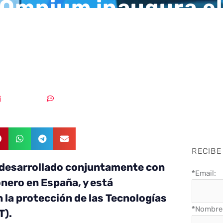
 Omnium inaugura el
 CbierSOC del sector
en España
30/11/2018
Sin comentarios
RECIBE
 desarrollado conjuntamente con
*
Email:
onero en España, y está
 la protección de las Tecnologías
*
Nombre 
T).