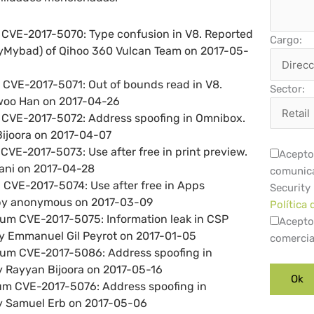
h CVE-2017-5070: Type confusion in V8. Reported
Cargo:
yMybad) of Qihoo 360 Vulcan Team on 2017-05-
h CVE-2017-5071: Out of bounds read in V8.
Sector:
woo Han on 2017-04-26
h CVE-2017-5072: Address spoofing in Omnibox.
ijoora on 2017-04-07
 CVE-2017-5073: Use after free in print preview.
Acepto 
hani on 2017-04-28
comunica
h CVE-2017-5074: Use after free in Apps
Security
 by anonymous on 2017-03-09
Política 
ium CVE-2017-5075: Information leak in CSP
Acepto
by Emmanuel Gil Peyrot on 2017-01-05
comercia
ium CVE-2017-5086: Address spoofing in
 Rayyan Bijoora on 2017-05-16
um CVE-2017-5076: Address spoofing in
y Samuel Erb on 2017-05-06