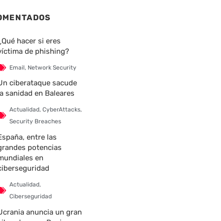
OMENTADOS
¿Qué hacer si eres
víctima de phishing?
Email
,
Network Security
Un ciberataque sacude
la sanidad en Baleares
Actualidad
,
CyberAttacks
,
Security Breaches
España, entre las
grandes potencias
mundiales en
ciberseguridad
Actualidad
,
Ciberseguridad
Ucrania anuncia un gran