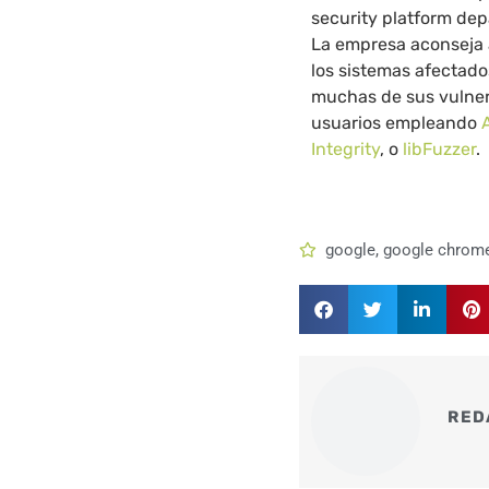
security platform de
La empresa aconseja 
los sistemas afectad
muchas de sus vulner
usuarios empleando
Integrity
, o
libFuzzer
.
google
,
google chrom
RED