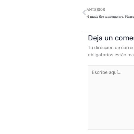
Ant
ANTERIOR
«I made the ransomware. Please f
Deja un come
Tu dirección de corre
obligatorios están m
Escribe
aquí...