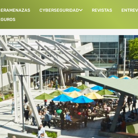
BERAMENAZAS
CYBERSEGURIDAD
REVISTAS
ENTREV
EGUROS
Security