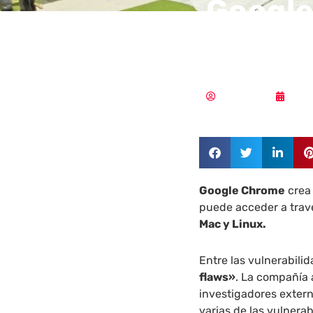
Google
vulner
Redacción
08/0
Google Chrome
crea 
puede acceder a trav
Mac y Linux.
Entre las vulnerabili
flaws»
. La compañía 
investigadores exter
varias de las vulnera