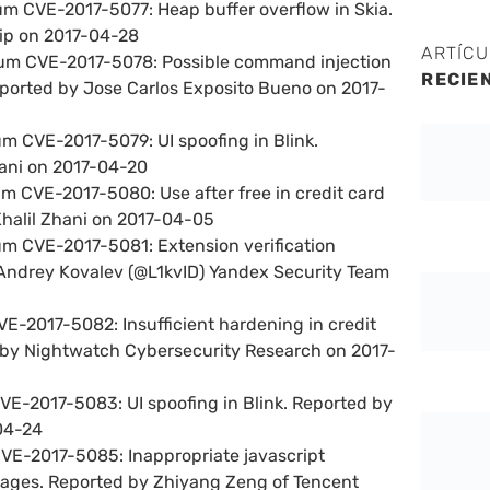
um CVE-2017-5077: Heap buffer overflow in Skia.
ip on 2017-04-28
ARTÍC
um CVE-2017-5078: Possible command injection
RECIE
eported by Jose Carlos Exposito Bueno on 2017-
um CVE-2017-5079: UI spoofing in Blink.
hani on 2017-04-20
m CVE-2017-5080: Use after free in credit card
 Khalil Zhani on 2017-04-05
um CVE-2017-5081: Extension verification
Andrey Kovalev (@L1kvID) Yandex Security Team
VE-2017-5082: Insufficient hardening in credit
d by Nightwatch Cybersecurity Research on 2017-
VE-2017-5083: UI spoofing in Blink. Reported by
-04-24
CVE-2017-5085: Inappropriate javascript
ages. Reported by Zhiyang Zeng of Tencent