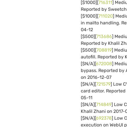
[$1000][
716311
] Medi
Reported by Sweetch
[$1000][
711020
] Medi
in mailto handling. R
04-12
[$500][
713686
] Medi
Reported by Khalil Z
[$500][
708819
] Mediu
autofill. Reported by
[$N/A][
672008
] Medi
bypass. Reported by 
on 2016-12-07
[$N/A][
721579
] Low C
card editor. Reporte
05-11
[$N/A][
714849
] Low C
Khalil Zhani on 2017
[$N/A][
692378
] Low 
execution on WebUI p