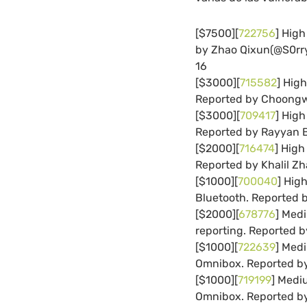
[$7500][
722756
] Hig
by Zhao Qixun(@S0rr
16
[$3000][
715582
] Hig
Reported by Choong
[$3000][
709417
] Hig
Reported by Rayyan B
[$2000][
716474
] High
Reported by Khalil Z
[$1000][
700040
] Hig
Bluetooth. Reported
[$2000][
678776
] Med
reporting. Reported 
[$1000][
722639
] Med
Omnibox. Reported by
[$1000][
719199
] Medi
Omnibox. Reported b