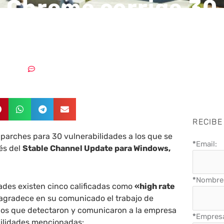
 Chrome corrige 30
abilidades
6/2017
Sin comentarios
RECIBE
parches para 30 vulnerabilidades a los que se
*
Email:
és del
Stable Channel Update para Windows,
*
Nombre 
dades existen cinco calificadas como
«high rate
agradece en su comunicado el trabajo de
nos que detectaron y comunicaron a la empresa
*
Empres
bilidades mencionadas: