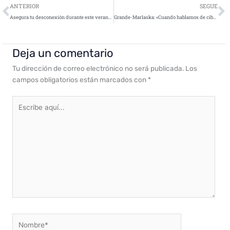
Ant
S
ANTERIOR
SEGUE
Asegura tu desconexión durante este verano: 7 consejos para protegerse de los ciberataques durante las vacaciones
Grande-Marlaska: «Cuando hablamos de ciberseguridad, todos somos imprescindibles»
Deja un comentario
Tu dirección de correo electrónico no será publicada.
Los
campos obligatorios están marcados con
*
Escribe
aquí...
Nombre*