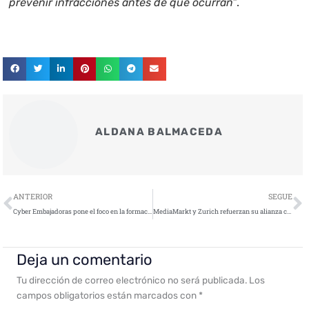
prevenir infracciones antes de que ocurran”
.
ALDANA BALMACEDA
Ant
S
ANTERIOR
SEGUE
Cyber Embajadoras pone el foco en la formación para impulsar el talento femenino en ciberseguridad
MediaMarkt y Zurich refuerzan su alianza con el seguro de ciberprotección para particulares
Deja un comentario
Tu dirección de correo electrónico no será publicada.
Los
campos obligatorios están marcados con
*