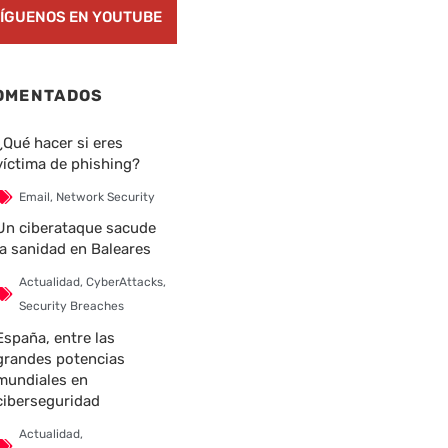
ÍGUENOS EN YOUTUBE
OMENTADOS
¿Qué hacer si eres
víctima de phishing?
Email
,
Network Security
Un ciberataque sacude
la sanidad en Baleares
Actualidad
,
CyberAttacks
,
Security Breaches
España, entre las
grandes potencias
mundiales en
ciberseguridad
Actualidad
,