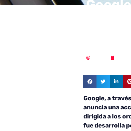
Google
desarr
españo
Redacción
02/12/
Google, a travé
anuncia una acc
dirigida a los 
fue desarrolla 