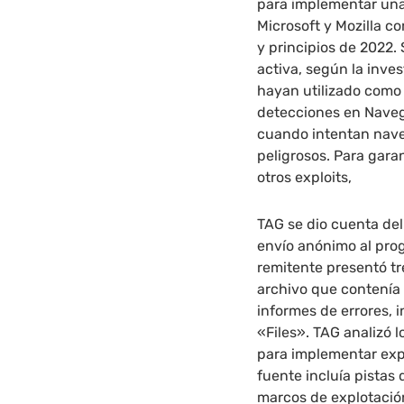
para implementar una 
Microsoft y Mozilla c
y principios de 2022.
activa, según la inve
hayan utilizado como 
detecciones en Navega
cuando intentan naveg
peligrosos. Para garan
otros exploits,
TAG se dio cuenta de
envío anónimo al pro
remitente presentó tr
archivo que contenía 
informes de errores, 
«Files». TAG analizó 
para implementar expl
fuente incluía pistas
marcos de explotación