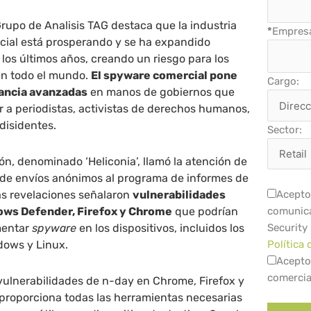
Grupo de Analisis TAG destaca que la industria
*
Empres
rcial está prosperando y se ha expandido
 los últimos años, creando un riesgo para los
en todo el mundo.
El spyware comercial pone
Cargo:
lancia avanzadas
en manos de gobiernos que
ar a periodistas, activistas de derechos humanos,
 disidentes.
Sector:
ón, denominado ‘Heliconia’, llamó la atención de
e de envíos anónimos al programa de informes de
as revelaciones señalaron
vulnerabilidades
Acepto 
ows Defender, Firefox y Chrome
que podrían
comunica
mentar
spyware
en los dispositivos, incluidos los
Security
dows y Linux.
Política 
Acepto
comercia
 vulnerabilidades de n-day en Chrome, Firefox y
 proporciona todas las herramientas necesarias