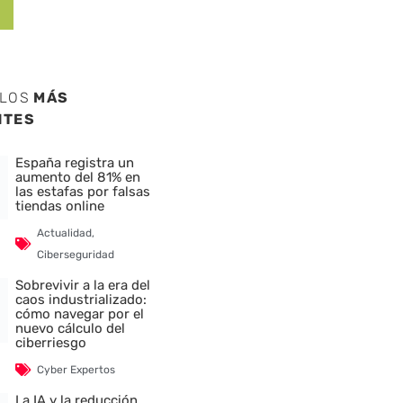
ULOS
MÁS
NTES
España registra un
aumento del 81% en
las estafas por falsas
tiendas online
Actualidad
,
Ciberseguridad
Sobrevivir a la era del
caos industrializado:
cómo navegar por el
nuevo cálculo del
ciberriesgo
Cyber Expertos
La IA y la reducción