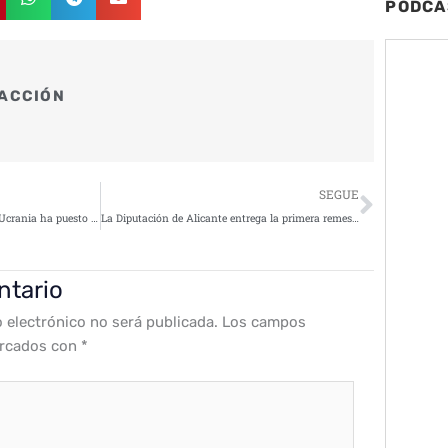
PODCA
ACCIÓN
Siguie
SEGUE
Margarita Robles: «La guerra de Ucrania ha puesto de relieve que el dominio del ciberespacio es esencial»
La Diputación de Alicante entrega la primera remesa de equipos para mejorar la ciberseguridad de los ayuntamientos
ntario
o electrónico no será publicada.
Los campos
arcados con
*