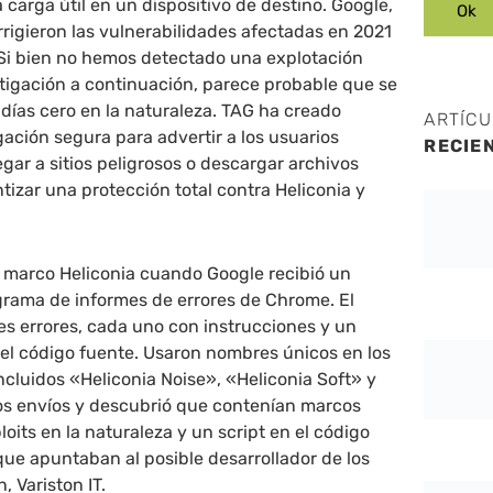
carga útil en un dispositivo de destino. Google,
orrigieron las vulnerabilidades afectadas en 2021
 Si bien no hemos detectado una explotación
stigación a continuación, parece probable que se
días cero en la naturaleza. TAG ha creado
ARTÍC
ción segura para advertir a los usuarios
RECIE
ar a sitios peligrosos o descargar archivos
tizar una protección total contra Heliconia y
l marco Heliconia cuando Google recibió un
grama de informes de errores de Chrome. El
es errores, cada uno con instrucciones y un
el código fuente. Usaron nombres únicos en los
incluidos «Heliconia Noise», «Heliconia Soft» y
los envíos y descubrió que contenían marcos
oits en la naturaleza y un script en el código
 que apuntaban al posible desarrollador de los
, Variston IT.