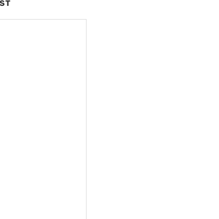
ST
nte