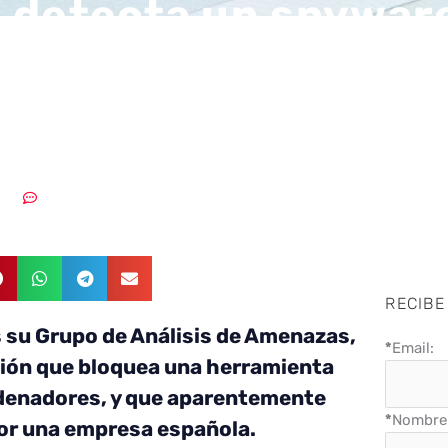
 detecta un spywar
ollado por una emp
la
2022
Sin comentarios
RECIBE
s su Grupo de Análisis de Amenazas,
*
Email:
ión que bloquea una herramienta
ordenadores, y que aparentemente
*
Nombre 
por una empresa española.