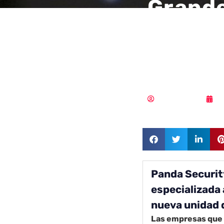
Grande
líderes
los ci
Vicente Ramírez
1
Panda Securit
especializada
nueva unidad 
Las empresas que 