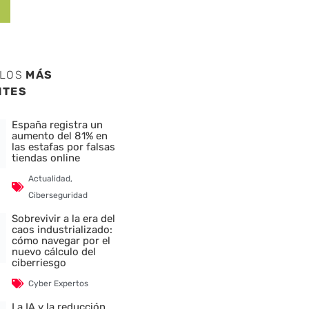
ULOS
MÁS
NTES
España registra un
aumento del 81% en
las estafas por falsas
tiendas online
Actualidad
,
Ciberseguridad
Sobrevivir a la era del
caos industrializado:
cómo navegar por el
nuevo cálculo del
ciberriesgo
Cyber Expertos
La IA y la reducción