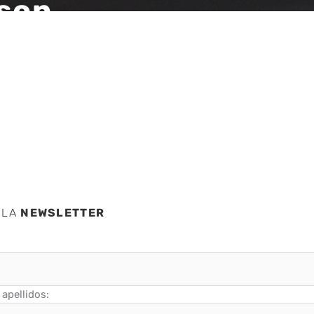
son
vo de
a
 LA
NEWSLETTER
apellidos: