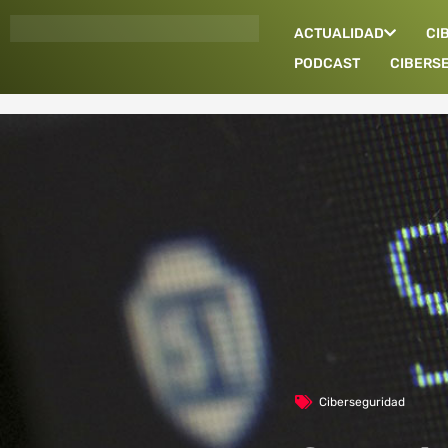
Ir
ACTUALIDAD
CI
al
contenido
PODCAST
CIBERS
Ciberseguridad