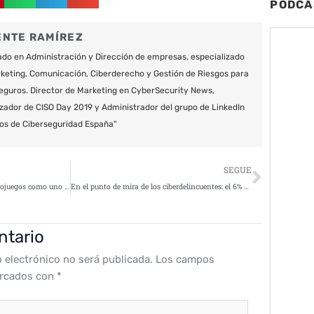
PODCA
ENTE RAMÍREZ
do en Administración y Dirección de empresas, especializado
keting, Comunicación, Ciberderecho y Gestión de Riesgos para
eguros. Director de Marketing en CyberSecurity News,
zador de CISO Day 2019 y Administrador del grupo de LinkedIn
os de Ciberseguridad España"
Siguie
SEGUE
Akamai apunta al sector de videojuegos como uno de los más atractivos para el cibercrimen
En el punto de mira de los ciberdelincuentes: el 6% de los españoles admite haber sido estafado al reservar sus vacaciones
ntario
o electrónico no será publicada.
Los campos
arcados con
*