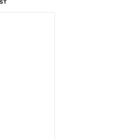
ST
nte