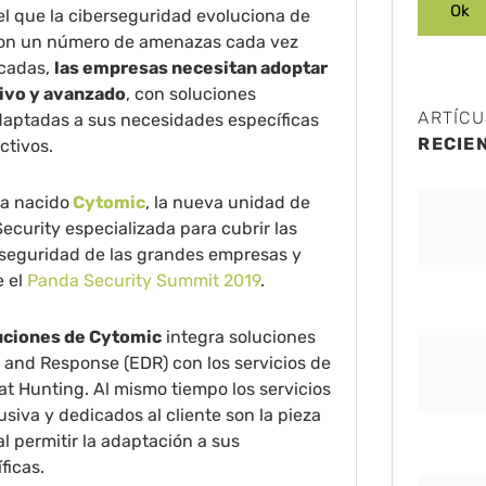
el que la ciberseguridad evoluciona de
 con un número de amenazas cada vez
icadas,
las empresas necesitan adoptar
ivo y avanzado
, con soluciones
ARTÍC
daptadas a sus necesidades específicas
RECIE
ctivos.
ha nacido
Cytomic
, la nueva unidad de
curity especializada para cubrir las
seguridad de las grandes empresas y
e el
Panda Security Summit 2019
.
luciones de Cytomic
integra soluciones
 and Response (EDR) con los servicios de
eat Hunting. Al mismo tiempo los servicios
usiva y dedicados al cliente son la pieza
al permitir la adaptación a sus
ficas.