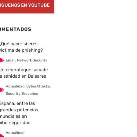
ÍGUENOS EN YOUTUBE
OMENTADOS
¿Qué hacer si eres
víctima de phishing?
Email
,
Network Security
Un ciberataque sacude
la sanidad en Baleares
Actualidad
,
CyberAttacks
,
Security Breaches
España, entre las
grandes potencias
mundiales en
ciberseguridad
Actualidad
,