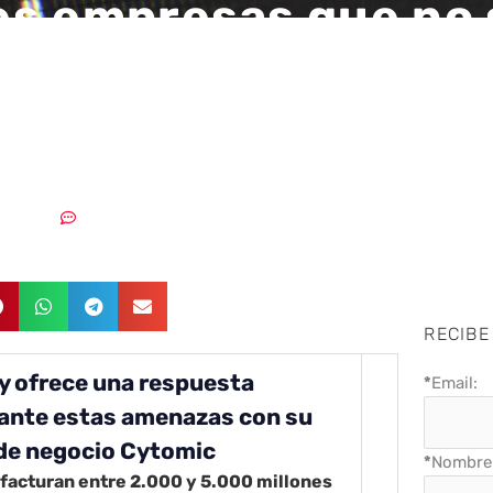
s empresas que no 
, el principal objeti
berataques en Españ
4/06/2019
Sin comentarios
RECIBE
y ofrece una respuesta
*
Email:
 ante estas amenazas con su
de negocio Cytomic
*
Nombre 
facturan entre 2.000 y 5.000 millones