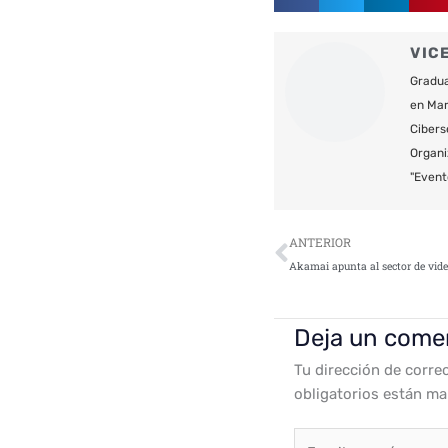
VIC
Gradua
en Mar
Cibers
Organi
"Event
Ant
ANTERIOR
Deja un come
Tu dirección de corre
obligatorios están m
Escribe