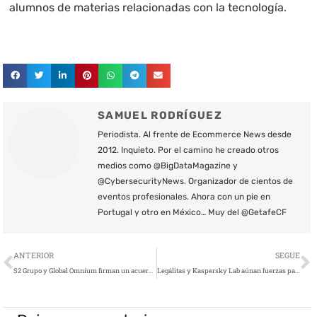
alumnos de materias relacionadas con la tecnología.
SAMUEL RODRÍGUEZ
Periodista. Al frente de Ecommerce News desde
2012. Inquieto. Por el camino he creado otros
medios como @BigDataMagazine y
@CybersecurityNews. Organizador de cientos de
eventos profesionales. Ahora con un pie en
Portugal y otro en México… Muy del @GetafeCF
Ant
S
ANTERIOR
SEGUE
S2 Grupo y Global Omnium firman un acuerdo de colaboración para proteger el suministro de agua de más de 7 millones de personas
Legálitas y Kaspersky Lab aúnan fuerzas para combatir el cibercrimen en las empresas