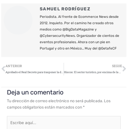
SAMUEL RODRÍGUEZ
Periodista. Al frente de Ecommerce News desde
2012. Inquieto. Por el camino he creado otros
medios como @BigDataMagazine y
@CybersecurityNews. Organizador de cientos de
eventos profesionales. Ahora con un pie en
Portugal y otro en México… Muy del @GetafeCF
Ant
S
ANTERIOR
SEGUE
Aprobado el Real Decreto para trasponer la directiva europea de ciberseguridad
Hiscox: El sector turístico, por encima de la media en ciberseguridad
Deja un comentario
Tu dirección de correo electrónico no será publicada.
Los
campos obligatorios están marcados con
*
Escribe
aquí...