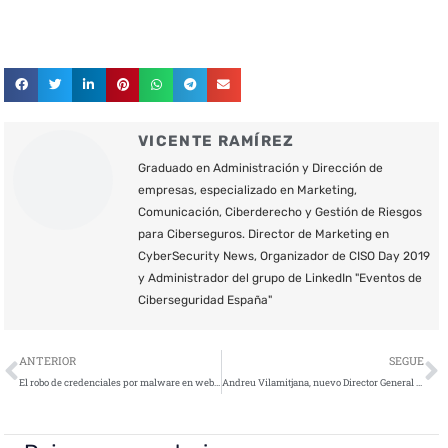
VICENTE RAMÍREZ
Graduado en Administración y Dirección de
empresas, especializado en Marketing,
Comunicación, Ciberderecho y Gestión de Riesgos
para Ciberseguros. Director de Marketing en
CyberSecurity News, Organizador de CISO Day 2019
y Administrador del grupo de LinkedIn "Eventos de
Ciberseguridad España"
Ant
S
ANTERIOR
SEGUE
El robo de credenciales por malware en webs porno crece más del 100% en 2018
Andreu Vilamitjana, nuevo Director General de Cisco España