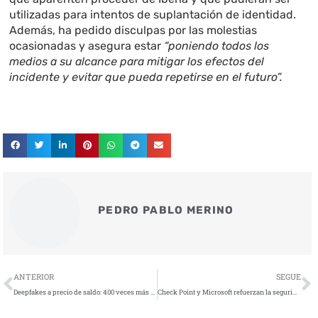
utilizadas para intentos de suplantación de identidad.
Además, ha pedido disculpas por las molestias
ocasionadas y asegura estar
“poniendo todos los
medios a su alcance para mitigar los efectos del
incidente y evitar que pueda repetirse en el futuro”.
PEDRO PABLO MERINO
Ant
S
ANTERIOR
SEGUE
Deepfakes a precio de saldo: 400 veces más baratos en la darknet
Check Point y Microsoft refuerzan la seguridad de IA en Copilot Studio