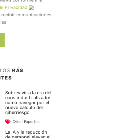
 News conforme a la
de Privacidad
 recibir comunicaciones
les
ULOS
MÁS
NTES
Sobrevivir a la era del
caos industrializado:
cómo navegar por el
nuevo cálculo del
ciberriesgo
Cyber Expertos
La IA y la reducción
de personal elevan el