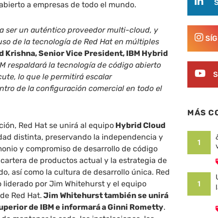
 abierto a empresas de todo el mundo.
 ser un auténtico proveedor multi-cloud, y
SÍ
uso de la tecnología de Red Hat en múltiples
d Krishna, Senior Vice President, IBM Hybrid
BM respaldará la tecnología de código abierto
S
ute, lo que le permitirá escalar
ntro de la configuración comercial en todo el
MÁS C
ición, Red Hat se unirá al equipo
Hybrid Cloud
ad distinta, preservando la independencia y
1
monio y compromiso de desarrollo de código
 cartera de productos actual y la estrategia de
o, así como la cultura de desarrollo única. Red
 liderado por Jim Whitehurst y el equipo
1
 de Red Hat.
Jim Whitehurst también se unirá
superior de IBM e informará a Ginni Rometty
.