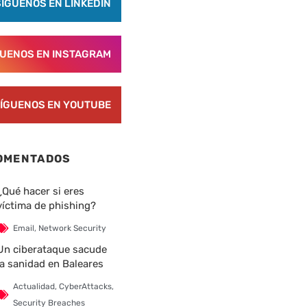
SÍGUENOS EN LINKEDIN
GUENOS EN INSTAGRAM
ÍGUENOS EN YOUTUBE
OMENTADOS
¿Qué hacer si eres
víctima de phishing?
Email
,
Network Security
Un ciberataque sacude
la sanidad en Baleares
Actualidad
,
CyberAttacks
,
Security Breaches