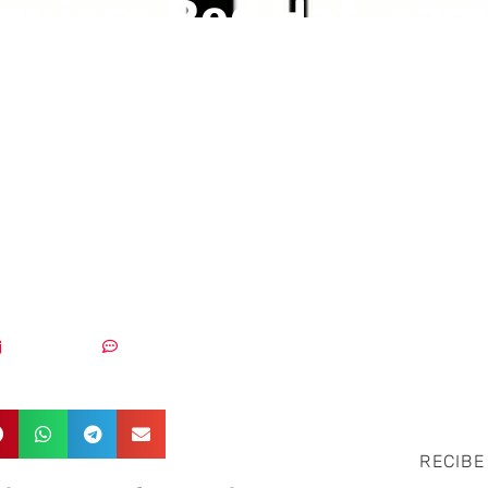
quiere Red Hat, ca
etamente el panora
y convirtiéndose en 
 proveedor de nube
a del mundo
31/10/2018
Sin comentarios
RECIBE