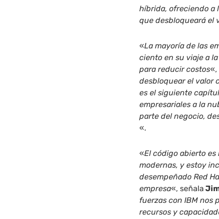
híbrida, ofreciendo a
que desbloqueará el v
«
La mayoría de las e
ciento en su viaje a 
para reducir costos
«,
desbloquear el valor c
es el siguiente capít
empresariales a la nu
parte del negocio, de
«.
«
El código abierto es
modernas, y estoy inc
desempeñado Red Hat 
empresa
«, señala
Jim
fuerzas con IBM nos p
recursos y capacidade