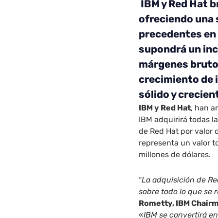
IBM y Red Hat b
ofreciendo una 
precedentes en
supondrá un incr
márgenes brutos
crecimiento de 
sólido y crecien
IBM y Red Hat
, han a
IBM adquirirá todas l
de Red Hat por valor d
representa un valor 
millones de dólares.
“
La adquisición de Re
sobre todo lo que se 
Rometty, IBM Chairm
«
IBM se convertirá e