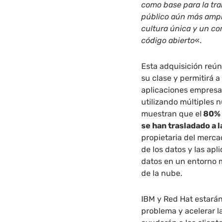
como base para la tra
público aún más ampl
cultura única y un c
código abierto
«.
Esta adquisición reún
su clase y permitirá 
aplicaciones empresar
utilizando múltiples 
muestran que el
80% 
se han trasladado a 
propietaria del mercad
de los datos y las apl
datos en un entorno m
de la nube.
IBM y Red Hat estará
problema y acelerar l