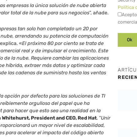
Security
 las empresas la única solución de nube abierta
Política 
alor total de la nube para sus negocios
”, añade.
Acepto
comercia
mpresas tan solo han completado un 20 por
la nube, arrendando su potencia de computación
 explica. «
El próximo 80 por ciento se trata de
omercial real y de impulsar el crecimiento. Este
ulo de la nube. Requiere cambiar las aplicaciones
be híbrida, extraer más datos y optimizar cada
ARTÍC
sde las cadenas de suministro hasta las ventas
RECIE
 la opción por defecto para las soluciones de TI
reíblemente orgulloso del papel que ha
para hacer que esto sea una realidad en la
 Whitehurst, President and CEO, Red Hat
. “
Unir
roporcionará un mayor nivel de escalabilidad,
s para acelerar el impacto del código abierto