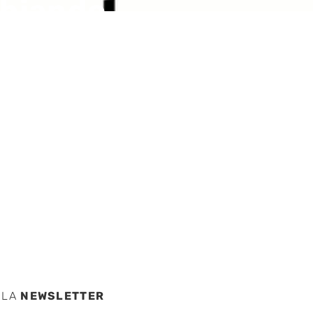
mbiando
ma
el
 LA
NEWSLETTER