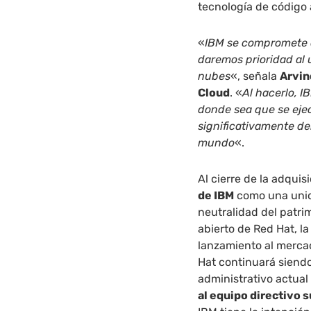
tecnología de código
«
IBM se compromete a
daremos prioridad al 
nubes
«, señala
Arvin
Cloud
. «
Al hacerlo, I
donde sea que se ejec
significativamente de
mundo
«.
Al cierre de la adquis
de IBM
como una unid
neutralidad del patri
abierto de Red Hat, la
lanzamiento al mercad
Hat continuará siendo
administrativo actual
al equipo directivo 