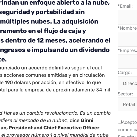
rindan un enfoque abierto a la nube,
*
Email:
seguridad y portabilidad sin
 múltiples nubes.
La adquisición
*
Nombre 
emento en el flujo de caja y
 dentro de 12 meses, acelerando el
ingresos e impulsando un dividendo
*
Empres
te.
nunciado un acuerdo definitivo según el cual
Cargo:
as acciones comunes emitidas y en circulación
e 190 dólares por acción, en efectivo, lo que
total para la empresa de aproximadamente 34 mil
Sector:
d Hat es un cambio revolucionario. Es un cambio
refiere al mercado de la nube
«, dice
Ginni
Acepto 
an, President and Chief Executive Officer
.
comunica
n el proveedor número 1 a nivel mundial de nube