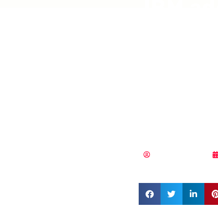
IBM ad
compl
cloud 
primer
híbrid
Samuel Rodríguez