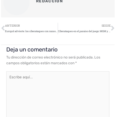
REDACCIÓN
Ant
S
ANTERIOR
SEGUE
Europol advierte: los ciberataques con ransomware siguen en aumento
Ciberataques en el paraíso del juego: MGM y Caesars víctimas de «la Araña Desordenada»
Deja un comentario
Tu dirección de correo electrónico no será publicada.
Los
campos obligatorios están marcados con
*
Escribe
aquí...