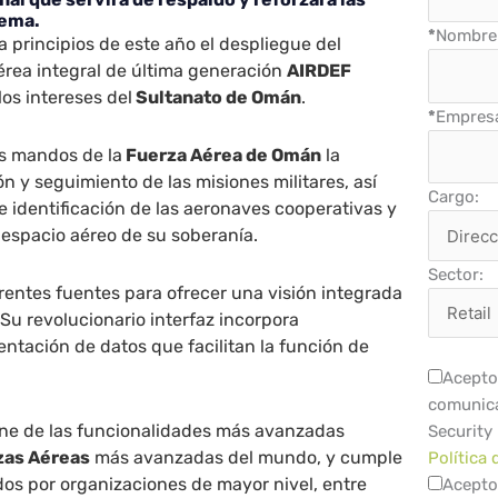
tema.
*
Nombre 
 principios de este año el despliegue del
érea integral de última generación
AIRDEF
los intereses del
Sultanato de Omán
.
*
Empres
los mandos de la
Fuerza Aérea de Omán
la
ón y seguimiento de las misiones militares, así
Cargo:
 e identificación de las aeronaves cooperativas y
 espacio aéreo de su soberanía.
Sector:
rentes fuentes para ofrecer una visión integrada
 Su revolucionario interfaz incorpora
ntación de datos que facilitan la función de
Acepto 
comunica
one de las funcionalidades más avanzadas
Security
zas Aéreas
más avanzadas del mundo, y cumple
Política 
ados por organizaciones de mayor nivel, entre
Acepto