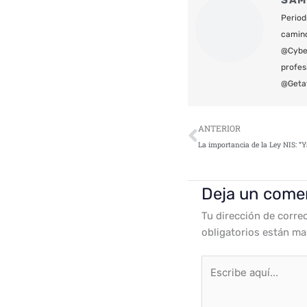
SAM
Period
camin
@Cyber
profes
@Geta
Ant
ANTERIOR
Deja un come
Tu dirección de corre
obligatorios están m
Escribe
aquí...