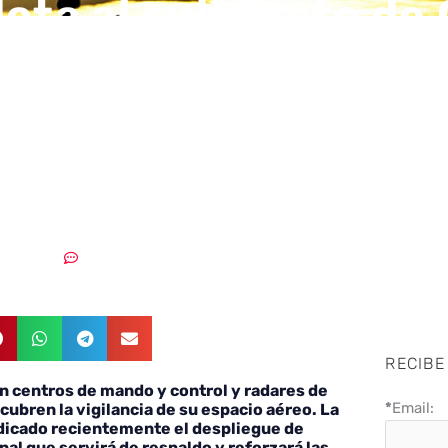
dota al sultanato d
avanzado sistema d
a aérea de última
ación
29/05/2019
Sin comentarios
RECIBE
n centros de mando y control y radares de
*
Email:
cubren la vigilancia de su espacio aéreo. La
dicado recientemente el despliegue de
al que servirá de respaldo y reforzará las