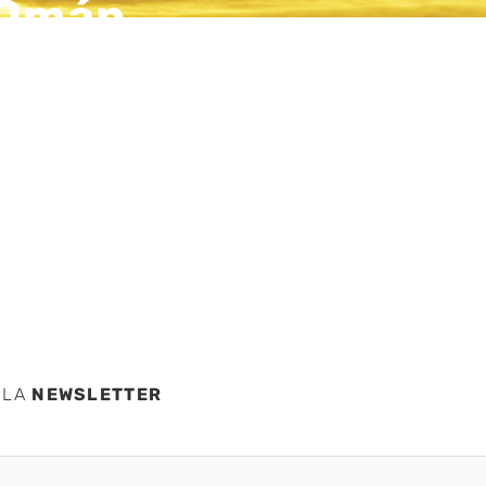
e Omán
e
 LA
NEWSLETTER