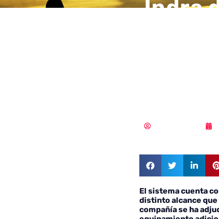
Indra 
de un 
defens
gener
Samuel Rodríguez
El sistema cuenta co
distinto alcance que 
compañía se ha adju
equipamiento adicion