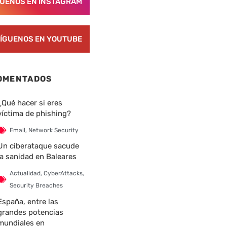
GUENOS EN INSTAGRAM
ÍGUENOS EN YOUTUBE
OMENTADOS
¿Qué hacer si eres
víctima de phishing?
Email
,
Network Security
Un ciberataque sacude
la sanidad en Baleares
Actualidad
,
CyberAttacks
,
Security Breaches
España, entre las
grandes potencias
mundiales en