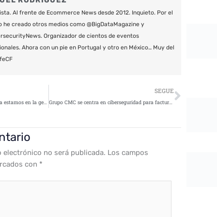
UEL RODRÍGUEZ
ista. Al frente de Ecommerce News desde 2012. Inquieto. Por el
o he creado otros medios como @BigDataMagazine y
securityNews. Organizador de cientos de eventos
ionales. Ahora con un pie en Portugal y otro en México… Muy del
feCF
Siguie
SEGUE
La importancia de la Ley NIS: “Ya estamos en la geopolítica digital”
Grupo CMC se centra en ciberseguridad para facturar €100 millones
ntario
o electrónico no será publicada.
Los campos
arcados con
*