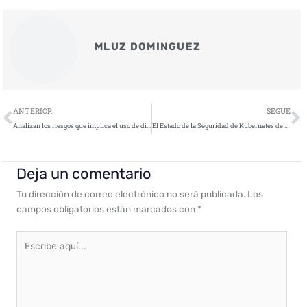
MLUZ DOMINGUEZ
Ant
S
ANTERIOR
SEGUE
Analizan los riesgos que implica el uso de dispositivos IoT en el hogar y cómo protegerse de los ciberataques
El Estado de la Seguridad de Kubernetes de 2022
Deja un comentario
Tu dirección de correo electrónico no será publicada.
Los
campos obligatorios están marcados con
*
Escribe
aquí...