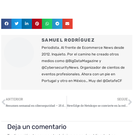
SAMUEL RODRÍGUEZ
Periodista. Al frente de Ecommerce News desde
2012. Inquieto. Por el camino he creado otros
medios como @BigDataMagazine y
@CybersecurityNews. Organizador de cientos de
eventos profesionales. Ahora con un pie en
Portugal y otro en México… Muy del @GetafeCF
Ant
S
ANTERIOR
SEGUE
Resumen semanal en ciberseguridad – 25 de septiembre de 2020
NewEdge de Netskope se convierte en la red mejor conectada del mundo para la seguridad de datos en la nube
Deja un comentario