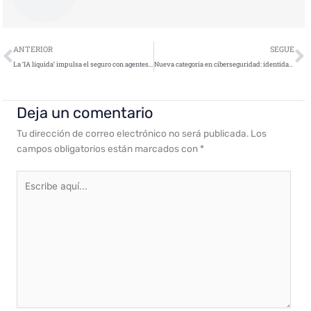
Ant
S
ANTERIOR
SEGUE
La ‘IA líquida’ impulsa el seguro con agentes autónomos que reducen tiempos y costes
Nueva categoría en ciberseguridad: identidades no humanas y agentes de IA
Deja un comentario
Tu dirección de correo electrónico no será publicada.
Los
campos obligatorios están marcados con
*
Escribe
aquí...