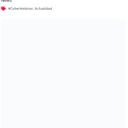
News
#CyberWebinar
,
Actualidad