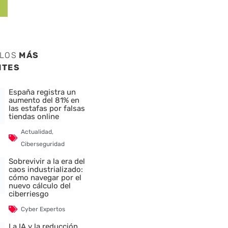
ULOS
MÁS
NTES
España registra un
aumento del 81% en
las estafas por falsas
tiendas online
Actualidad
,
Ciberseguridad
Sobrevivir a la era del
caos industrializado:
cómo navegar por el
nuevo cálculo del
ciberriesgo
Cyber Expertos
La IA y la reducción