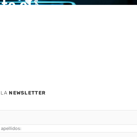
te el
 LA
NEWSLETTER
apellidos: