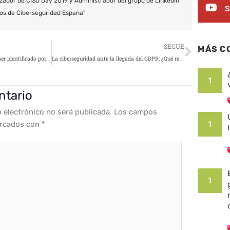
zador de CISO Day 2019 y Administrador del grupo de LinkedIn
S
os de Ciberseguridad España"
Siguie
SEGUE
MÁS C
El 45% del tráfico web no puede ser identificado por los administradores de TI
La ciberseguridad ante la llegada del GDPR: ¿Qué retos se avecinan?
1
ntario
o electrónico no será publicada.
Los campos
arcados con
*
1
1