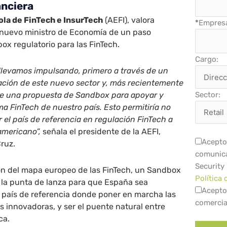
anciera
ola de FinTech e InsurTech
(AEFI), valora
*
Empres
 nuevo ministro de Economía de un paso
ox regulatorio para las FinTech.
Cargo:
llevamos impulsando, primero a través de un
lación de este nuevo sector y, más recientemente
de una propuesta de Sandbox para apoyar y
Sector:
ma FinTech de nuestro país. Esto permitiría no
r el país de referencia en regulación FinTech a
americano”,
señala el presidente de la AEFI,
Acepto 
Cruz.
comunica
Security
ón del mapa europeo de las FinTech, un Sandbox
Política 
 la punta de lanza para que España sea
Acepto
país de referencia donde poner en marcha las
comercia
ás innovadoras, y ser el puente natural entre
ca.