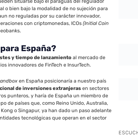
eden situarse bajo el paraguas del regulador
al o bien bajo la modalidad de no sujeción para
aun no reguladas por su carácter innovador,
peraciones con criptomonedas, ICOs
(Initial Coin
neobanks.
 para España?
stes y tiempo de lanzamiento
al mercado de
cios innovadores de FinTech e InsurTech.
sandbox
en España posicionaría a nuestro país
acional de inversiones extranjeras
en sectores
eros punteros, y haría de España un miembro de
po de países que, como Reino Unido, Australia,
Kong o Singapur, ya han dado un paso adelante
entidades tecnológicas que operan en el sector
ESCUC