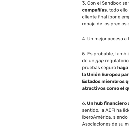
3. Con el Sandbox se f
compañías
, todo ell
cliente final (por eje
rebaja de los precios 
4. Un mejor acceso a 
5. Es probable, tamb
de un
gap
regulatorio
pruebas seguro
haga 
la Unión Europea par
Estados miembros qu
atractivos como el q
6.
Un hub financiero 
sentido, la AEFI ha li
IberoAmérica, siendo 
Asociaciones de su m