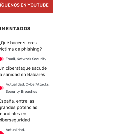
ÍGUENOS EN YOUTUBE
nte
OMENTADOS
¿Qué hacer si eres
víctima de phishing?
Email
,
Network Security
Un ciberataque sacude
la sanidad en Baleares
Actualidad
,
CyberAttacks
,
Security Breaches
España, entre las
grandes potencias
mundiales en
ciberseguridad
Actualidad
,