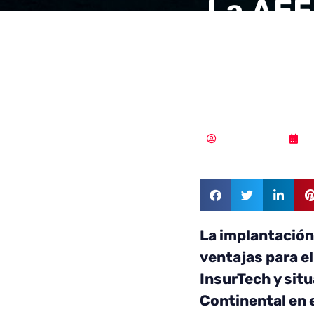
La AEF
anunci
Gobie
Vicente Ramírez
0
La implantación
ventajas para el
InsurTech y situ
Continental en e