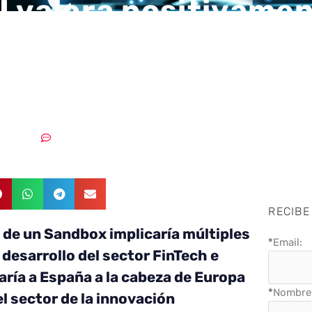
I valora positivamen
o de Sandbox por el
rno
2/05/2018
Sin comentarios
RECIBE
 de un Sandbox implicaría múltiples
*
Email:
 desarrollo del sector FinTech e
aría a España a la cabeza de Europa
*
Nombre 
l sector de la innovación