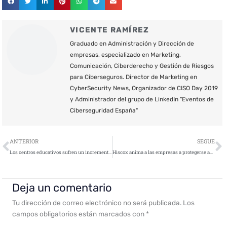
VICENTE RAMÍREZ
Graduado en Administración y Dirección de
empresas, especializado en Marketing,
Comunicación, Ciberderecho y Gestión de Riesgos
para Ciberseguros. Director de Marketing en
CyberSecurity News, Organizador de CISO Day 2019
y Administrador del grupo de LinkedIn "Eventos de
Ciberseguridad España"
Ant
S
ANTERIOR
SEGUE
Los centros educativos sufren un incremento de ataques DDoS en el tercer trimestre de 2018
Hiscox anima a las empresas a protegerse ante el próximo cyber monday
Deja un comentario
Tu dirección de correo electrónico no será publicada.
Los
campos obligatorios están marcados con
*