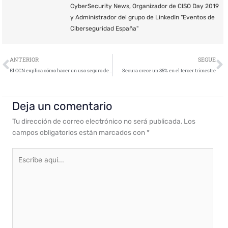
CyberSecurity News, Organizador de CISO Day 2019
y Administrador del grupo de LinkedIn "Eventos de
Ciberseguridad España"
Ant
S
ANTERIOR
SEGUE
El CCN explica cómo hacer un uso seguro de la tecnología
Secura crece un 85% en el tercer trimestre
Deja un comentario
Tu dirección de correo electrónico no será publicada.
Los
campos obligatorios están marcados con
*
Escribe
aquí...