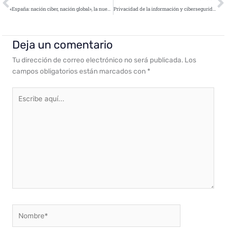
«España: nación ciber, nación global», la nueva jornada de internacionalización de empresas de ciberseguridad organizada por INCIBE
Privacidad de la información y ciberseguridad: los dos grandes desafíos de las empresas para el 2023
Deja un comentario
Tu dirección de correo electrónico no será publicada.
Los
campos obligatorios están marcados con
*
Escribe
aquí...
Nombre*