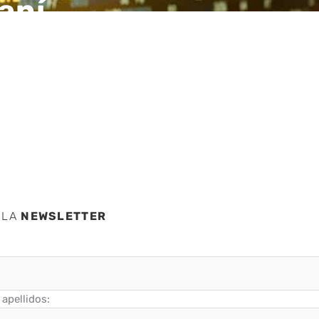
aní
sufre
 LA
NEWSLETTER
apellidos: