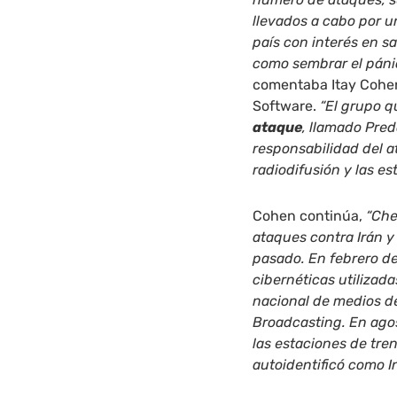
llevados a cabo por u
país con interés en sa
como sembrar el pánico
comentaba Itay Cohen
Software.
“El grupo q
ataque
, llamado Pre
responsabilidad del at
radiodifusión y las e
Cohen continúa,
“Che
ataques contra Irán y 
pasado. En febrero d
cibernéticas utilizad
nacional de medios de
Broadcasting. En ago
las estaciones de tren
autoidentificó como I