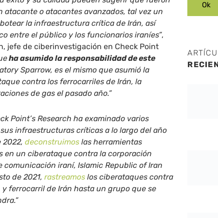
n atacante o atacantes avanzados, tal vez un
botear la infraestructura crítica de Irán, así
 entre el público y los funcionarios iraníes”
,
, jefe de ciberinvestigación en Check Point
ARTÍC
ue
ha asumido la responsabilidad de este
RECIE
datory Sparrow, es el mismo que asumió la
aque contra los ferrocarriles de Irán, la
staciones de gas el pasado año.”
ck Point’s Research ha examinado varios
sus infraestructuras críticas a lo largo del año
e 2022,
deconstruimos
las herramientas
as en un ciberataque contra la corporación
 comunicación iraní, Islamic Republic of Iran
sto de 2021,
rastreamos
los ciberataques contra
 y ferrocarril de Irán hasta un grupo que se
ndra.”