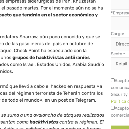
es empresas siderúrgicas de Irán, Khuzestan
ó el pasado martes. Por el momento aún no se ha
*
Empres
mpacto que tendrán en el sector económico y
Cargo:
Predatory Sparrow, aún poco conocido y que se
eo de las gasolineras del país en octubre de
ataque. Check Point ha especulado con la
Sector:
lgunos
grupos de hacktivistas antiiraníes
dos como Israel, Estados Unidos, Arabia Saudí o
nidos.
Acepto 
rmó que llevó a cabo el hackeo en respuesta «a
comunica
icas del régimen terrorista de Teherán contra los
Security
y de todo el mundo», en un post de Telegram.
Política 
Acepto
n se suma a una avalancha de ataques realizados
comercia
resentan como
hacktivistas
contra el régimen. El
u éxito y su calidad pueden sugerir que fueron