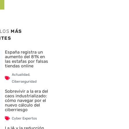
ULOS
MÁS
NTES
España registra un
aumento del 81% en
las estafas por falsas
tiendas online
Actualidad
,
Ciberseguridad
Sobrevivir a la era del
caos industrializado:
cómo navegar por el
nuevo cálculo del
ciberriesgo
Cyber Expertos
La IA y la reducción