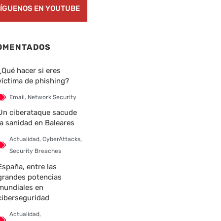
ÍGUENOS EN YOUTUBE
OMENTADOS
¿Qué hacer si eres
víctima de phishing?
Email
,
Network Security
Un ciberataque sacude
la sanidad en Baleares
Actualidad
,
CyberAttacks
,
Security Breaches
España, entre las
grandes potencias
mundiales en
ciberseguridad
Actualidad
,