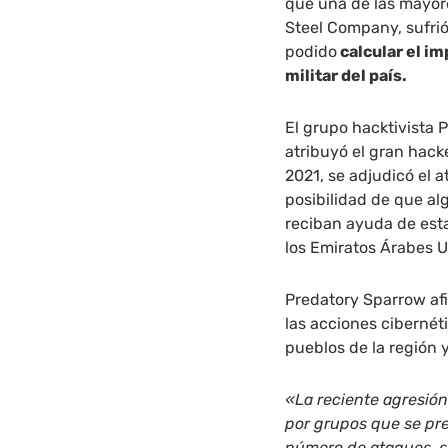
que una de las mayor
Steel Company, sufri
podido
calcular el i
militar del país.
El grupo hacktivista 
atribuyó el gran hack
2021, se adjudicó el 
posibilidad de que a
reciban ayuda de esta
los Emiratos Árabes U
Predatory Sparrow afi
las acciones cibernét
pueblos de la región 
«La reciente agresió
por grupos que se p
número de ataques, s