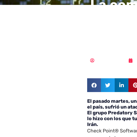
La com
Khuzes
un ata
Samuel Rodríguez
El pasado martes, un
el país, sufrió un at
El grupo Predatory S
lo hizo con los que 
Irán.
Check Point® Softwar