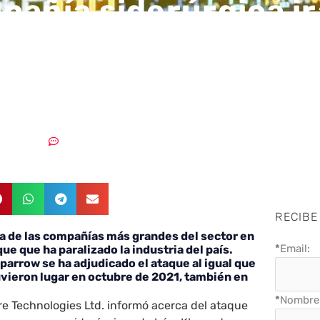
pañía siderúrgica ir
tan Steel Company 
que cibernético
30/06/2022
Sin comentarios
RECIBE
a de las compañías más grandes del sector en
*
Email:
aque que ha paralizado la industria del país.
parrow se ha adjudicado el ataque al igual que
tuvieron lugar en octubre de 2021, también en
*
Nombre 
e Technologies Ltd. informó acerca del ataque