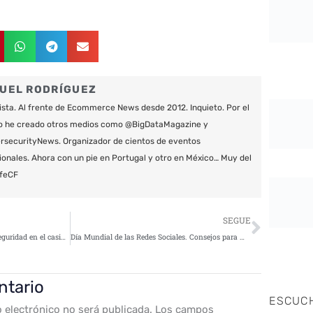
UEL RODRÍGUEZ
ista. Al frente de Ecommerce News desde 2012. Inquieto. Por el
o he creado otros medios como @BigDataMagazine y
securityNews. Organizador de cientos de eventos
ionales. Ahora con un pie en Portugal y otro en México… Muy del
feCF
Siguie
SEGUE
¿Por qué es importante la ciberseguridad en el casino online?
Día Mundial de las Redes Sociales. Consejos para mejorar la privacidad y seguridad￼
ntario
ESCUC
o electrónico no será publicada.
Los campos