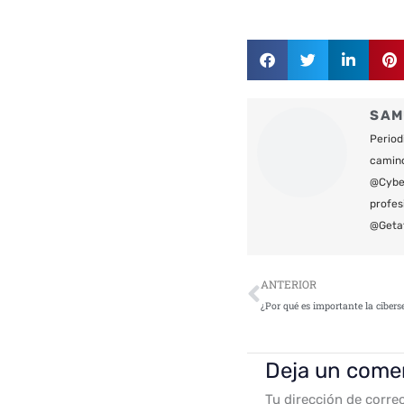
SAM
Period
camin
@Cyber
profes
@Geta
Ant
ANTERIOR
Deja un come
Tu dirección de corre