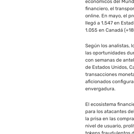
económicos del Mundia
financiero, el transpo
online. En mayo, el 
llegó a 1.547 en Esta
1.055 en Canadá (+18
Según los analistas, 
las oportunidades dur
con semanas de antel
de Estados Unidos, Ca
transacciones moneta
aficionados configur
envergadura.
El ecosistema financi
para los atacantes deb
la prisa en las compr
nivel de usuario, pro
tokens fraudulentos 