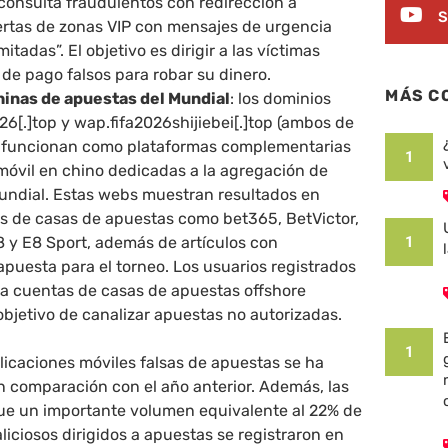
consulta fraudulentos con redirección a
S
rtas de zonas VIP con mensajes de urgencia
itadas”. El objetivo es dirigir a las víctimas
de pago falsos para robar su dinero.
MÁS C
hinas de apuestas del Mundial
: los dominios
6[.]top y wap.fifa2026shijiebei[.]top (ambos de
 funcionan como plataformas complementarias
1
 móvil en chino dedicadas a la agregación de
undial. Estas webs muestran resultados en
rs de casas de apuestas como bet365, BetVictor,
88 y E8 Sport, además de artículos con
1
apuesta para el torneo. Los usuarios registrados
s a cuentas de casas de apuestas offshore
 objetivo de canalizar apuestas no autorizadas.
1
plicaciones móviles falsas de apuestas se ha
n comparación con el año anterior. Además, las
ue un importante volumen equivalente al 22% de
liciosos dirigidos a apuestas se registraron en