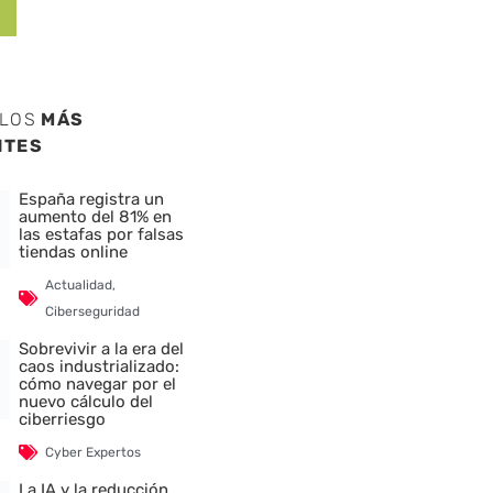
ULOS
MÁS
NTES
España registra un
aumento del 81% en
las estafas por falsas
tiendas online
Actualidad
,
Ciberseguridad
Sobrevivir a la era del
caos industrializado:
cómo navegar por el
nuevo cálculo del
ciberriesgo
Cyber Expertos
La IA y la reducción