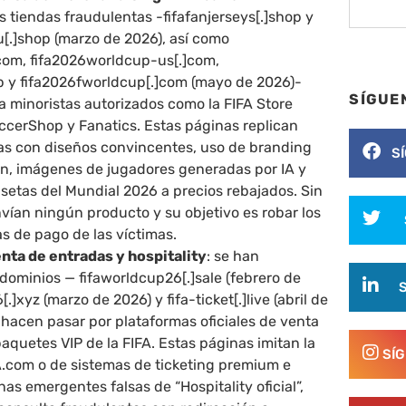
is tiendas fraudulentas -fifafanjerseys[.]shop y
u[.]shop (marzo de 2026), así como
.]com, fifa2026worldcup-us[.]com,
op y fifa2026fworldcup[.]com (mayo de 2026)-
SÍGUE
a minoristas autorizados como la FIFA Store
occerShop y Fanatics. Estas páginas replican
mas con diseños convincentes, uso de branding
S
ión, imágenes de jugadores generadas por IA y
setas del Mundial 2026 a precios rebajados. Sin
vían ningún producto y su objetivo es robar los
as de pago de las víctimas.
nta de entradas y hospitality
: se han
dominios — fifaworldcup26[.]sale (febrero de
[.]xyz (marzo de 2026) y fifa-ticket[.]live (abril de
 hacen pasar por plataformas oficiales de venta
aquetes VIP de la FIFA. Estas páginas imitan la
SÍ
FA.com o de sistemas de ticketing premium e
as emergentes falsas de “Hospitality oficial”,