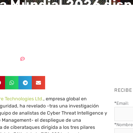
a Mundial 2026 disp
taques a las empres
. y Canadá
15/06/2026
Sin comentarios
RECIBE
e Technologies Ltd.
, empresa global en
*
Email:
guridad, ha revelado -tras una investigación
quipo de analistas de Cyber Threat Intelligence y
e Management- el despliegue de una
*
Nombre 
 de ciberataques dirigida a los tres pilares