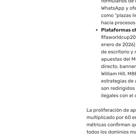
formularios de 
WhatsApp y ofe
como “plazas lim
hacia procesos 
Plataformas c
fifaworldcup202
enero de 2026)
de escritorio y
apuestas del M
directo, banne
William Hill, M
estrategias de 
son redirigido
ilegales con el
La proliferación de a
multiplicado por 60 e
métricas confirman q
todos los dominios ma