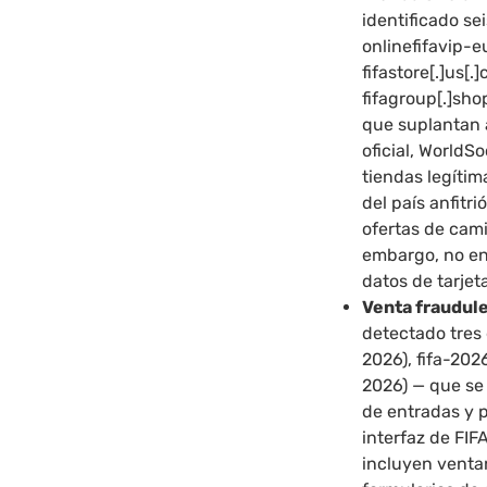
identificado se
onlinefifavip-e
fifastore[.]us[
fifagroup[.]sh
que suplantan 
oficial, WorldS
tiendas legíti
del país anfitr
ofertas de cami
embargo, no en
datos de tarjet
Venta fraudule
detectado tres 
2026), fifa-2026
2026) — que se
de entradas y p
interfaz de FI
incluyen ventan