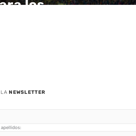
ara los
as de
 LA
NEWSLETTER
apellidos: