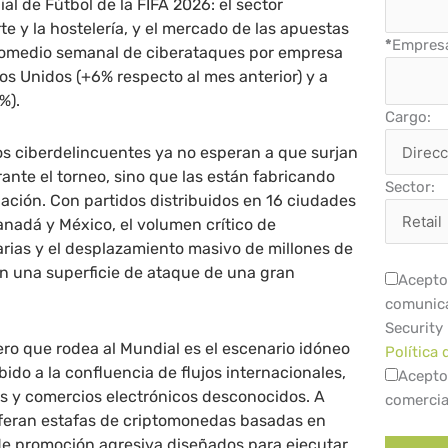
l de Fútbol de la FIFA 2026: el sector
rte y la hostelería, y el mercado de las apuestas
*
Empres
promedio semanal de ciberataques por empresa
dos Unidos (+6% respecto al mes anterior) y a
%).
Cargo:
los ciberdelincuentes ya no esperan a que surjan
ante el torneo, sino que las están fabricando
Sector:
ación. Con partidos distribuidos en 16 ciudades
nadá y México, el volumen crítico de
rias y el desplazamiento masivo de millones de
an una superficie de ataque de una gran
Acepto 
comunica
Security
ero que rodea al Mundial es el escenario idóneo
Política 
ido a la confluencia de flujos internacionales,
Acepto
as y comercios electrónicos desconocidos. A
comercia
liferan estafas de criptomonedas basadas en
de promoción agresiva diseñados para ejecutar