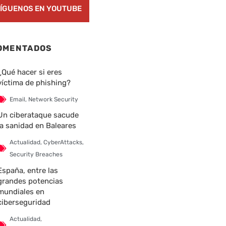
ÍGUENOS EN YOUTUBE
OMENTADOS
¿Qué hacer si eres
víctima de phishing?
Email
,
Network Security
Un ciberataque sacude
la sanidad en Baleares
Actualidad
,
CyberAttacks
,
Security Breaches
España, entre las
grandes potencias
mundiales en
ciberseguridad
Actualidad
,