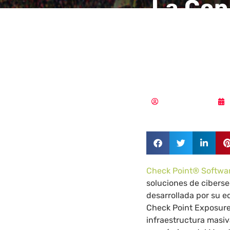
La Cop
cibera
EE. UU
Aldana Balmaceda
Check Point® Softwar
soluciones de ciberse
desarrollada por su e
Check Point Exposur
infraestructura masiva