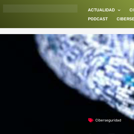
Ir
ACTUALIDAD
C
al
contenido
PODCAST
CIBERS
Ciberseguridad