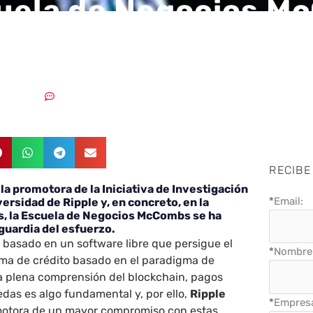
uela de Negocios M
ueva iniciativa de U
05/12/2018
Sin comentarios
RECIBE
la promotora de la Iniciativa de Investigación
*
Email:
ersidad de Ripple y, en concreto, en la
s, la Escuela de Negocios McCombs se ha
guardia del esfuerzo.
 basado en un software libre que persigue el
*
Nombre 
ema de crédito basado en el paradigma de
a plena comprensión del blockchain, pagos
edas es algo fundamental y, por ello,
Ripple
*
Empres
motora de un mayor compromiso con estas