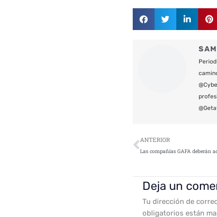
SAM
Period
camin
@Cyber
profes
@Geta
Ant
ANTERIOR
Deja un come
Tu dirección de corre
obligatorios están m