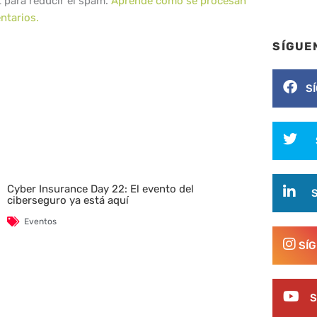
t para reducir el spam.
Aprende cómo se procesan
ntarios.
SÍGUE
S
Cyber Insurance Day 22: El evento del
ciberseguro ya está aquí
Eventos
SÍ
S