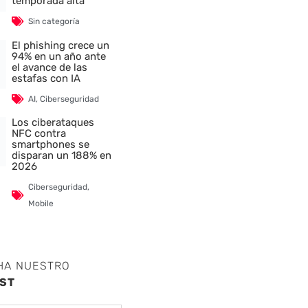
temporada alta
Sin categoría
El phishing crece un
94% en un año ante
el avance de las
estafas con IA
AI
,
Ciberseguridad
Los ciberataques
NFC contra
smartphones se
disparan un 188% en
2026
Ciberseguridad
,
nte
Mobile
HA NUESTRO
ST