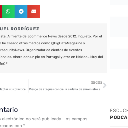
UEL RODRÍGUEZ
ista. Al frente de Ecommerce News desde 2012. Inquieto. Por el
o he creado otros medios como @BigDataMagazine y
securityNews. Organizador de cientos de eventos
ionales. Ahora con un pie en Portugal y otro en México… Muy del
feCF
Siguie
SEGUE
Las compañías GAFA deberán adaptar sus prácticas para cumplir con el RGPD
Riesgo de ataques contra la cadena de suministro en los sistemas de agua y energía
ntario
ESCUC
PODCA
o electrónico no será publicada.
Los campos
arcados con
*