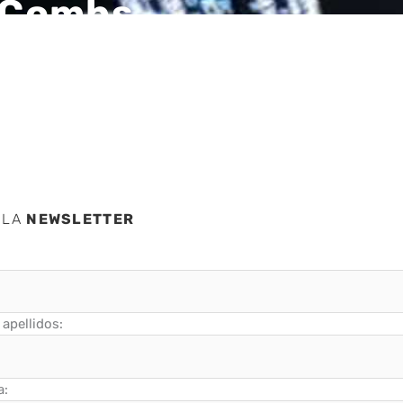
cCombs
BRI
 LA
NEWSLETTER
apellidos:
a: