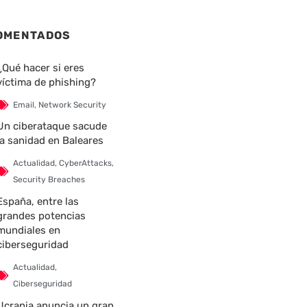
OMENTADOS
¿Qué hacer si eres
víctima de phishing?
Email
,
Network Security
Un ciberataque sacude
la sanidad en Baleares
Actualidad
,
CyberAttacks
,
Security Breaches
España, entre las
grandes potencias
mundiales en
ciberseguridad
Actualidad
,
Ciberseguridad
Ucrania anuncia un gran