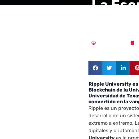
La Esc
es la n
Samuel Rodríguez
Ripple University es 
Blockchain de la Univ
Universidad de Texa
convertido en la van
Ripple es un proyecto
desarrollo de un sist
extremo a extremo. L
digitales y criptomon
University
es la pro