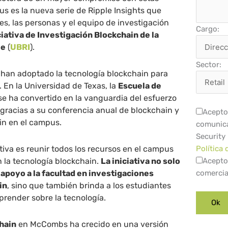
s es la nueva serie de Ripple Insights que
es, las personas y el equipo de investigación
Cargo:
ciativa de Investigación Blockchain de la
le
(
UBRI
).
Sector:
 han adoptado la tecnología blockchain para
. En la Universidad de Texas, la
Escuela de
se ha convertido en la vanguardia del esfuerzo
 gracias a su conferencia anual de blockchain y
Acepto 
ain en el campus.
comunica
Security
iativa es reunir todos los recursos en el campus
Política 
n la tecnología blockchain.
La iniciativa no solo
Acepto
 apoyo a la facultad en investigaciones
comercia
in
, sino que también brinda a los estudiantes
render sobre la tecnología.
hain
en McCombs ha crecido en una versión