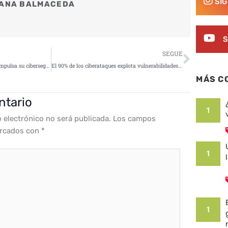
SÍ
ANA BALMACEDA
S
Siguie
SEGUE
El Ayuntamiento de Galapagar impulsa su ciberseguridad con IA de Hornetsecurity
El 90% de los ciberataques explota vulnerabilidades en Active Directory
MÁS C
ntario
1
o electrónico no será publicada.
Los campos
arcados con
*
1
1