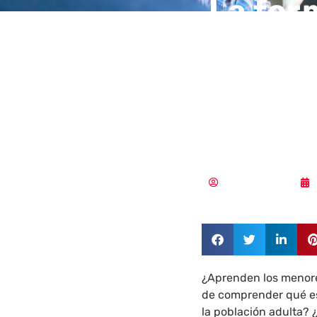
La for
de los
el hog
aulas
Aldana Balmaceda
¿Aprenden los menores 
de comprender qué es 
la población adulta? 