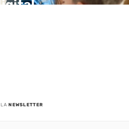
igital
za en
 de las
 LA
NEWSLETTER