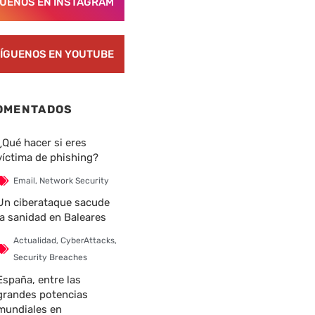
GUENOS EN INSTAGRAM
ÍGUENOS EN YOUTUBE
nte
OMENTADOS
¿Qué hacer si eres
víctima de phishing?
Email
,
Network Security
Un ciberataque sacude
la sanidad en Baleares
Actualidad
,
CyberAttacks
,
Security Breaches
España, entre las
grandes potencias
mundiales en