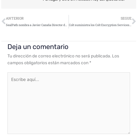
Ant
S
ANTERIOR
SEGUE
SealPath nombra a Javier Cazaña Director de Desarrollo a nivel internacional
Colt suministra los Colt Encryption Services a la Berlinale 2019
Deja un comentario
Tu dirección de correo electrónico no será publicada.
Los
campos obligatorios están marcados con
*
Escribe
aquí...