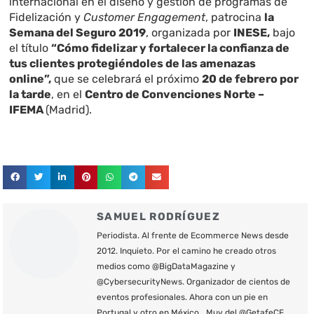
internacional en el diseño y gestión de programas de
Fidelización y
Customer Engagement
, patrocina
la
Semana del Seguro 2019
, organizada por
INESE,
bajo
el título
“Cómo fidelizar y fortalecer la confianza de
tus clientes protegiéndoles de las amenazas
online”,
que se celebrará el próximo
20 de febrero por
la tarde
, en el
Centro de Convenciones Norte –
IFEMA
(Madrid).
SAMUEL RODRÍGUEZ
Periodista. Al frente de Ecommerce News desde
2012. Inquieto. Por el camino he creado otros
medios como @BigDataMagazine y
@CybersecurityNews. Organizador de cientos de
eventos profesionales. Ahora con un pie en
Portugal y otro en México… Muy del @GetafeCF