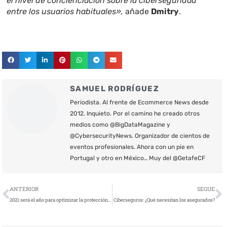
el nivel de concienciación sobre la ciberseguridad
entre los usuarios habituales»,
añade
Dmitry
.
SAMUEL RODRÍGUEZ
Periodista. Al frente de Ecommerce News desde
2012. Inquieto. Por el camino he creado otros
medios como @BigDataMagazine y
@CybersecurityNews. Organizador de cientos de
eventos profesionales. Ahora con un pie en
Portugal y otro en México… Muy del @GetafeCF
Ant
S
ANTERIOR
SEGUE
2021 será el año para optimizar la protección de datos en las empresas españolas
Ciberseguros: ¿Qué necesitan los asegurados?