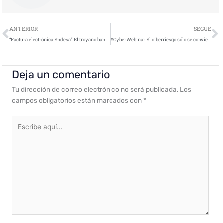
Ant
S
ANTERIOR
SEGUE
“Factura electrónica Endesa” El troyano bancario Grandoreiro continua con sus campañas dirigidas a usuarios españoles
#CyberWebinar El ciberriesgo sólo se convierte en riesgo empresarial cuando se comunica en euros
Deja un comentario
Tu dirección de correo electrónico no será publicada.
Los
campos obligatorios están marcados con
*
Escribe
aquí...