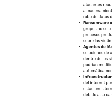
atacantes recu
almacenamiento
robo de datos 
Ransomware ori
grupos no solo 
procesos produ
sobre las vícti
Agentes de IA
soluciones de 
dentro de los s
podrían modifi
automáticament
Infraestructur
del internet po
estaciones terr
debido a su car