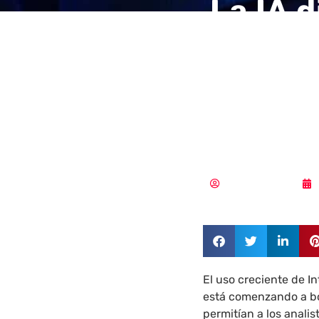
La IA d
cibera
huellas
ciberd
Aldana Balmaceda
El uso creciente de In
está comenzando a bor
permitían a los anali