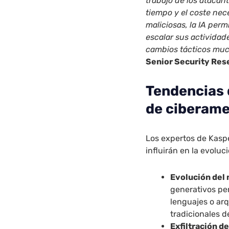
trabajo de los atacan
tiempo y el coste nec
maliciosas, la IA per
escalar sus activida
cambios tácticos muc
Senior Security Res
Tendencias 
de ciberam
Los expertos de Kasp
influirán en la evolu
Evolución del 
generativos per
lenguajes o arq
tradicionales d
Exfiltración de