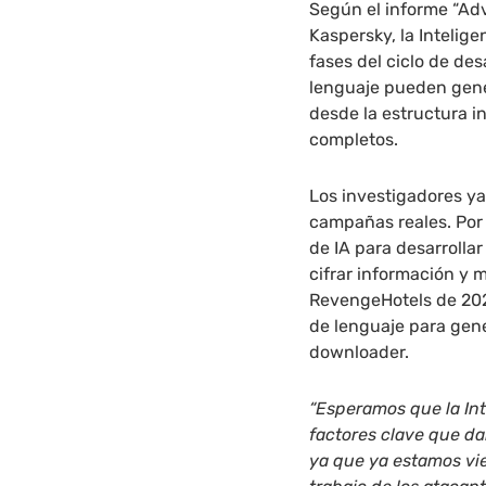
Según el informe “Ad
Kaspersky, la Intelige
fases del ciclo de de
lenguaje pueden gene
desde la estructura i
completos.
Los investigadores ya
campañas reales. Por 
de IA para desarrolla
cifrar información y 
RevengeHotels de 20
de lenguaje para gene
downloader.
“Esperamos que la Inte
factores clave que d
ya que ya estamos vi