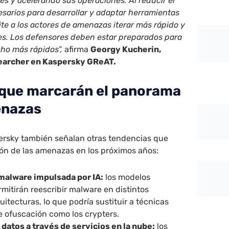
tes y acelerando sus operaciones. Al reducir el
esarios para desarrollar y adaptar herramientas
mite a los actores de amenazas iterar más rápido y
des. Los defensores deben estar preparados para
ho más rápidos”,
afirma
Georgy Kucherin,
earcher en Kaspersky GReAT.
que marcarán el panorama
enazas
ersky también señalan otras tendencias que
ción de las amenazas en los próximos años:
malware impulsada por IA:
los modelos
mitirán reescribir malware en distintos
uitecturas, lo que podría sustituir a técnicas
e ofuscación como los crypters.
 datos a través de servicios en la nube:
los