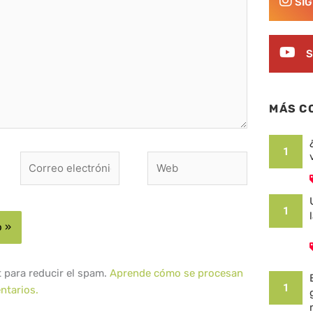
SÍ
S
MÁS C
1
Correo
Web
electrónico*
1
t para reducir el spam.
Aprende cómo se procesan
1
ntarios.