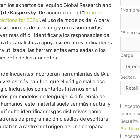
ten los expertos del equipo Global Research and
*
Nombre 
) de
Kaspersky
. De acuerdo con el “
informe
ictions for 2026
”, el uso de modelos de IA para
oso, correos de phishing y otros contenidos
*
Empres
ez más difícil identificar a los responsables de
o a los analistas a apoyarse en otros indicadores
ra utilizada, las herramientas empleadas o los
Cargo:
miento de los atacantes.
erdelincuentes incorporan herramientas de IA a
Sector:
 vez es más habitual que el código malicioso,
g o incluso los comentarios internos en el
dos por modelos de lenguaje. A diferencia del
humanos, este material suele ser más neutral y
Acepto 
dificulta identificar rasgos distintivos como
comunica
patrones de programación o estilos de escritura
Security
udaban a rastrear el origen de una campaña.
Política 
Acepto