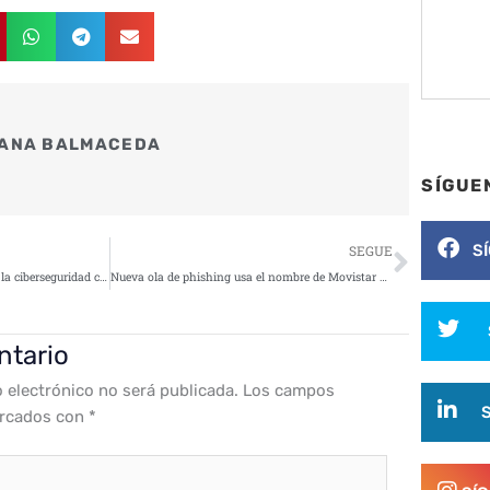
ANA BALMACEDA
SÍGUE
Siguie
S
SEGUE
Palo Alto Networks revoluciona la ciberseguridad con nuevas soluciones para la era de la IA
Nueva ola de phishing usa el nombre de Movistar para propagar troyanos
ntario
o electrónico no será publicada.
Los campos
arcados con
*