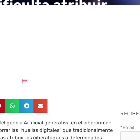
ificulta atribuir
taques al borrar las
 digitales de los
elincuentes
25/03/2026
Sin comentarios
RECIBE
teligencia Artificial generativa en el cibercrimen
*
Email:
rar las “huellas digitales” que tradicionalmente
stas atribuir los ciberataques a determinados