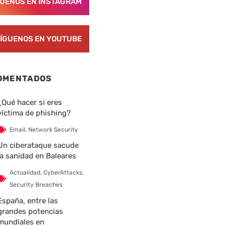
GUENOS EN INSTAGRAM
ÍGUENOS EN YOUTUBE
OMENTADOS
¿Qué hacer si eres
víctima de phishing?
Email
,
Network Security
Un ciberataque sacude
la sanidad en Baleares
Actualidad
,
CyberAttacks
,
Security Breaches
España, entre las
grandes potencias
mundiales en