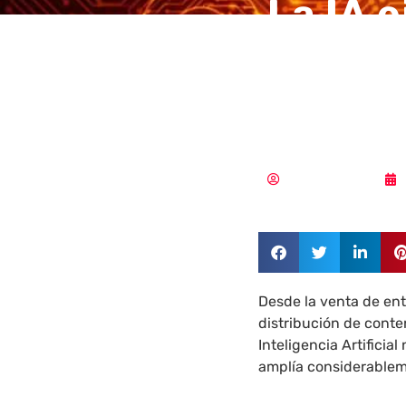
La IA e
cibera
entret
Aldana Balmaceda
Desde la venta de ent
distribución de conte
Inteligencia Artificia
amplía considerableme