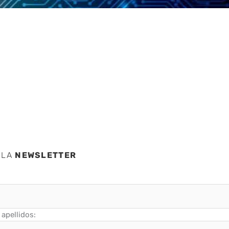
r del
6
 LA
NEWSLETTER
apellidos: