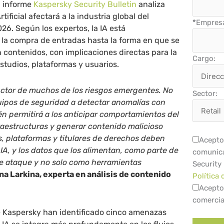
l informe
Kaspersky Security Bulletin
analiza
tificial afectará a la industria global del
*
Empres
26. Según los expertos, la IA está
la compra de entradas hasta la forma en que se
 contenidos, con implicaciones directas para la
Cargo:
estudios, plataformas y usuarios.
ductor de muchos de los riesgos emergentes. No
Sector:
uipos de seguridad a detectar anomalías con
n permitirá a los anticipar comportamientos del
raestructuras y generar contenido malicioso
, plataformas y titulares de derechos deben
Acepto 
 IA, y los datos que los alimentan, como parte de
comunica
 de ataque y no solo como herramientas
Security
na Larkina, experta en análisis de contenido
Política 
Acepto
comercia
e Kaspersky han identificado cinco amenazas