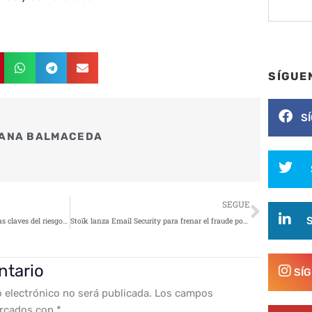
SÍGUE
S
ANA BALMACEDA
Siguie
SEGUE
IA agéntica y ransomware 3.0: las claves del riesgo digital en 2026
Stoïk lanza Email Security para frenar el fraude por correo
ntario
SÍ
o electrónico no será publicada.
Los campos
arcados con
*