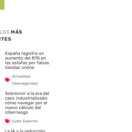
ULOS
MÁS
NTES
España registra un
aumento del 81% en
las estafas por falsas
tiendas online
Actualidad
,
Ciberseguridad
Sobrevivir a la era del
caos industrializado:
cómo navegar por el
nuevo cálculo del
ciberriesgo
Cyber Expertos
La IA y la reducción