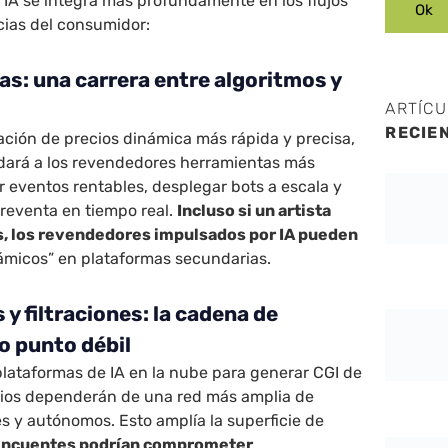
 IA se integra más profundamente en los flujos
ncias del consumidor:
as: una carrera entre algoritmos y
ARTÍC
RECIE
ijación de precios dinámica más rápida y precisa,
dará a los revendedores herramientas más
r eventos rentables, desplegar bots a escala y
 reventa en tiempo real.
Incluso si un artista
os, los revendedores impulsados por IA pueden
ámicos” en plataformas secundarias.
 y filtraciones: la cadena de
o punto débil
lataformas de IA en la nube para generar CGI de
udios dependerán de una red más amplia de
 y autónomos. Esto amplía la superficie de
elincuentes podrían comprometer