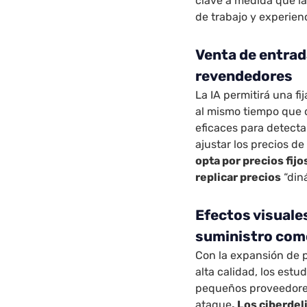
clave a medida que la
de trabajo y experie
Venta de entrad
revendedores
La IA permitirá una f
al mismo tiempo que 
eficaces para detecta
ajustar los precios de
opta por precios fij
replicar precios
“din
Efectos visuales
suministro com
Con la expansión de p
alta calidad, los est
pequeños proveedores
ataque
. Los ciberd