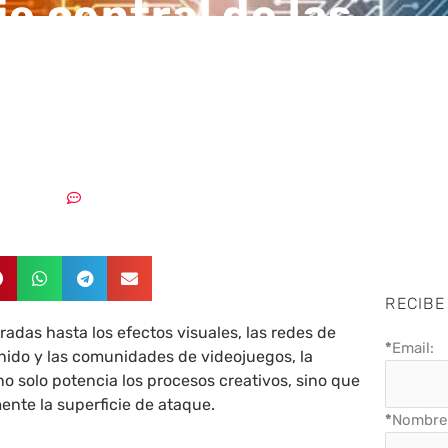
je central de las
menazas en el secto
enimiento para 202
14/01/2026
Sin comentarios
RECIBE
radas hasta los efectos visuales, las redes de
*
Email:
nido y las comunidades de videojuegos, la
l no solo potencia los procesos creativos, sino que
nte la superficie de ataque.
*
Nombre 