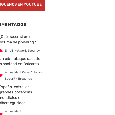
ÍGUENOS EN YOUTUBE
OMENTADOS
¿Qué hacer si eres
víctima de phishing?
Email
,
Network Security
Un ciberataque sacude
la sanidad en Baleares
Actualidad
,
CyberAttacks
,
Security Breaches
España, entre las
grandes potencias
mundiales en
ciberseguridad
Actualidad
,