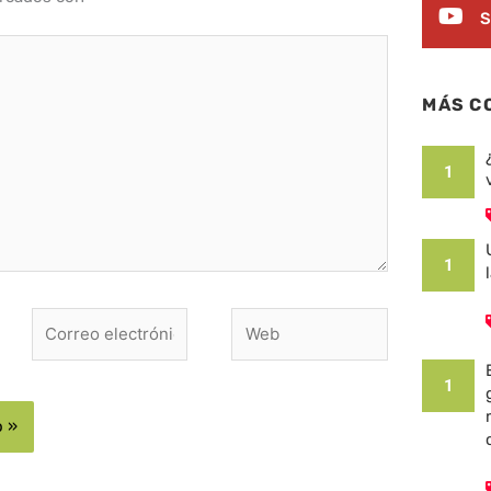
S
MÁS C
1
1
Correo
Web
electrónico*
1