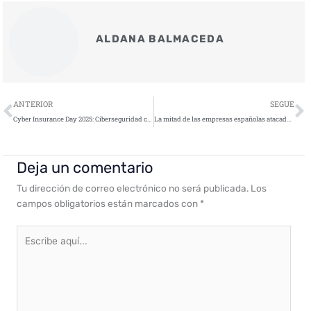
ALDANA BALMACEDA
Ant
S
ANTERIOR
SEGUE
Cyber Insurance Day 2025: Ciberseguridad con retorno: impacto económico y gestión del riesgo
La mitad de las empresas españolas atacadas por ransomware se recuperan en una semana
Deja un comentario
Tu dirección de correo electrónico no será publicada.
Los
campos obligatorios están marcados con
*
Escribe
aquí...