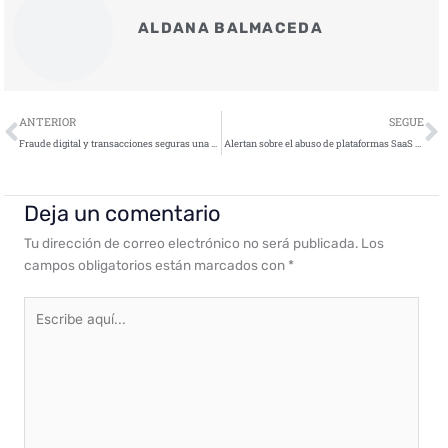
ALDANA BALMACEDA
Ant
S
ANTERIOR
SEGUE
Fraude digital y transacciones seguras una prioridad ineludible para las empresas en España
Alertan sobre el abuso de plataformas SaaS a gran escala: nueva campaña de estafas telefónicas
Deja un comentario
Tu dirección de correo electrónico no será publicada.
Los
campos obligatorios están marcados con
*
Escribe
aquí...