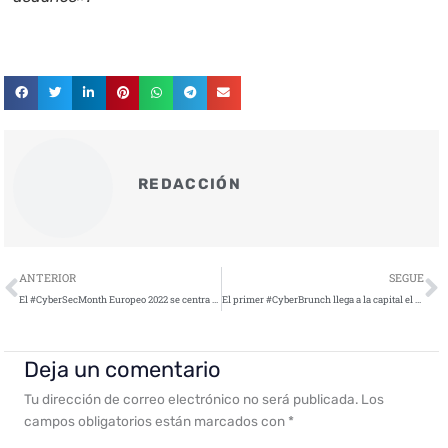
REDACCIÓN
Ant
S
ANTERIOR
SEGUE
El #CyberSecMonth Europeo 2022 se centra en phising y ransomware
El primer #CyberBrunch llega a la capital el próximo 20 de octubre
Deja un comentario
Tu dirección de correo electrónico no será publicada.
Los
campos obligatorios están marcados con
*