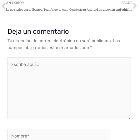
Ant
S
ANTERIOR
SEGUE
Lo que todos esperábamos: TeamViewer en español
Convierte tu Android en un token anti-phishing
Deja un comentario
Tu dirección de correo electrónico no será publicada.
Los
campos obligatorios están marcados con
*
Escribe
aquí...
Nombre*