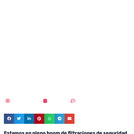
contraseñas de
los ciudadanos
españoles han
sufrido fallos de
seguridad
Samuel Rodríguez
24/04/2019
Sin comentarios
Estamos en pleno boom de filtraciones de seguridad