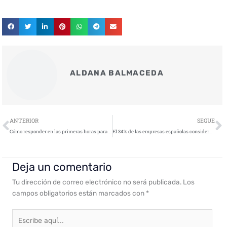
ALDANA BALMACEDA
Ant
S
ANTERIOR
SEGUE
Cómo responder en las primeras horas para contener un ciberataque masivo
El 34% de las empresas españolas considera la falta de formación en IA un problema crítico
Deja un comentario
Tu dirección de correo electrónico no será publicada.
Los
campos obligatorios están marcados con
*
Escribe
aquí...