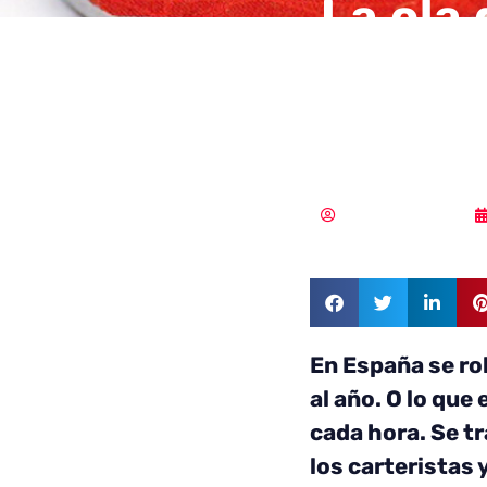
La ola
Swappi
dispos
Samuel Rodríguez
En España se ro
al año. O lo que
cada hora. Se tr
los carteristas y