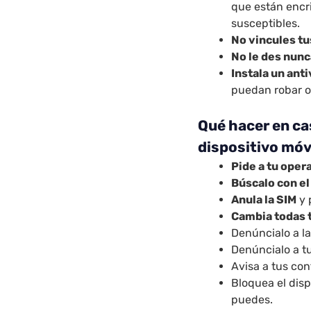
que están encr
susceptibles.
No vincules tu
No le des nunc
Instala un ant
puedan robar o
Qué hacer en ca
dispositivo móvi
Pide a tu oper
Búscalo con el
Anula la SIM
y 
Cambia todas 
Denúncialo a la
Denúncialo a t
Avisa a tus cont
Bloquea el disp
puedes.