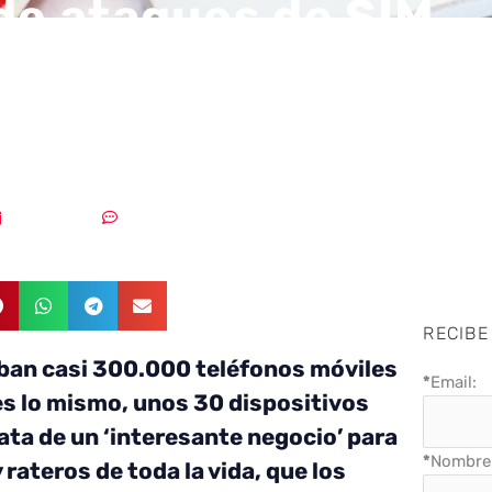
 de ataques de SIM
ng podría golpear t
itivo
11/06/2019
Un comentario
RECIBE
ban casi 300.000 teléfonos móviles
*
Email:
 es lo mismo, unos 30 dispositivos
ata de un ‘interesante negocio’ para
*
Nombre 
 rateros de toda la vida, que los