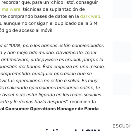
 recordar que, para un ‘chico listo’, conseguir
n
malware
, técnicas de suplantación de
nte comprando bases de datos en la
dark web
,
to, aunque no consigan el duplicado de la SIM
ódigo de acceso al móvil.
ad al 100%, pero los bancos están concienciados
ad y han mejorado mucho. Obviamente, tener
, antimalware, antispyware es crucial, porque la
 cuestión del banco. Ésta empieza en uno mismo.
á comprometido, cualquier operación que se
móvil tus operaciones no están a salvo. Es muy
ás realizando operaciones bancarias online, te
 tweet o de estar ligando en las redes sociales.
ante y lo demás hazlo después”
, recomienda
bal Consumer Operations Manager de Panda
ESCUC