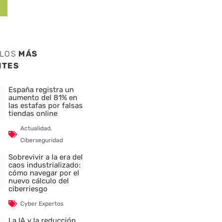
ULOS
MÁS
NTES
España registra un
aumento del 81% en
las estafas por falsas
tiendas online
Actualidad
,
Ciberseguridad
Sobrevivir a la era del
caos industrializado:
cómo navegar por el
nuevo cálculo del
ciberriesgo
Cyber Expertos
La IA y la reducción