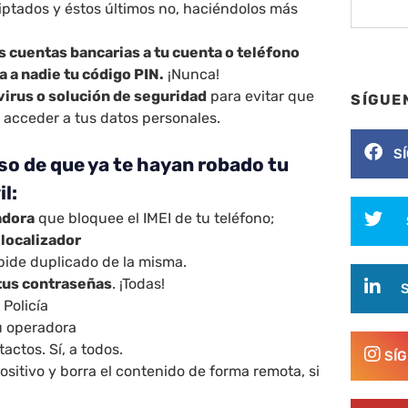
iptados y éstos últimos no, haciéndolos más
s cuentas bancarias a tu cuenta o teléfono
a a nadie tu código PIN.
¡Nunca!
ivirus o solución de seguridad
para evitar que
SÍGUE
 acceder a tus datos personales.
S
so de que ya te hayan robado tu
l:
adora
que bloquee el IMEI de tu teléfono;
 localizador
pide duplicado de la misma.
tus contraseñas
. ¡Todas!
 Policía
u operadora
actos. Sí, a todos.
SÍ
ositivo y borra el contenido de forma remota, si