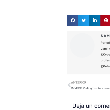
SAM
Period
camin
@Cyber
profes
@Geta
Ant
ANTERIOR
Deja un come