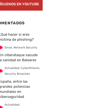
ÍGUENOS EN YOUTUBE
OMENTADOS
¿Qué hacer si eres
víctima de phishing?
Email
,
Network Security
Un ciberataque sacude
la sanidad en Baleares
Actualidad
,
CyberAttacks
,
Security Breaches
nte
España, entre las
grandes potencias
mundiales en
ciberseguridad
Actualidad
,