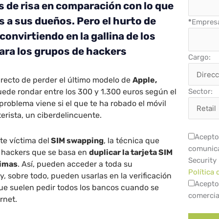
s de risa en comparación con lo que
 a sus dueños. Pero el hurto de
*
Empres
convirtiendo en la gallina de los
ara los grupos de hackers
Cargo:
irecto de perder el último modelo de
Apple,
ede rondar entre los 300 y 1.300 euros según el
Sector:
problema viene si el que te ha robado el móvil
erista, un ciberdelincuente.
Acepto 
rte víctima del
SIM swapping
, la técnica que
comunica
 hackers que se basa en
duplicar la tarjeta SIM
Security
timas
. Así, pueden acceder a toda su
Política 
y, sobre todo, pueden usarlas en la verificación
Acepto
que suelen pedir todos los bancos cuando se
comercia
rnet.