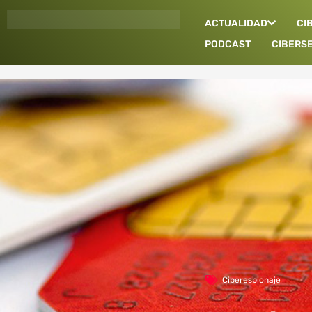
Ir
ACTUALIDAD
CI
al
contenido
PODCAST
CIBERS
Ciberespionaje