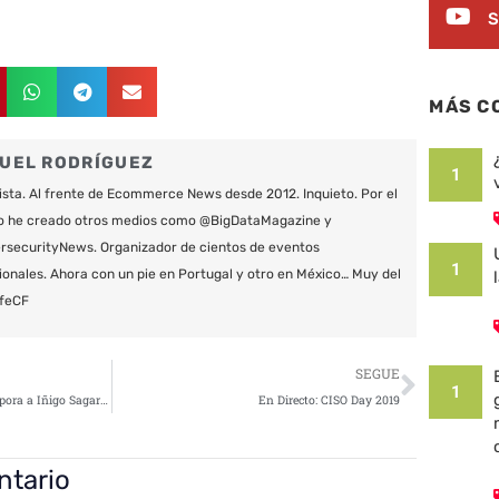
S
MÁS C
UEL RODRÍGUEZ
1
ista. Al frente de Ecommerce News desde 2012. Inquieto. Por el
o he creado otros medios como @BigDataMagazine y
securityNews. Organizador de cientos de eventos
1
ionales. Ahora con un pie en Portugal y otro en México… Muy del
feCF
Siguie
SEGUE
1
IMMUNE Coding Institute incorpora a Iñigo Sagardoy a su Corporate Advisory Board
En Directo: CISO Day 2019
ntario