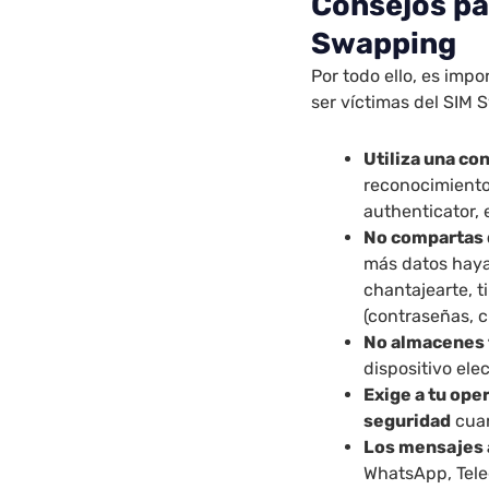
Consejos pa
Swapping
Por todo ello, es imp
ser víctimas del SIM 
Utiliza una co
reconocimiento 
authenticator, 
No compartas 
más datos haya 
chantajearte, t
(contraseñas, c
No almacenes 
dispositivo ele
Exige a tu ope
seguridad
cuan
Los mensajes 
WhatsApp, Tele