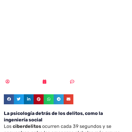
utilizan los
ciberdelincuentes
en el sector
empresarial
Samuel Rodríguez
05/03/2021
Sin comentarios
La psicología detrás de los delitos, como la
ingeniería social
Los
ciberdelitos
ocurren cada 39 segundos y se