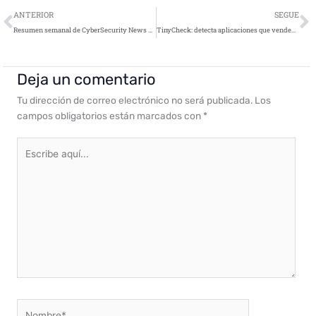
Ant
S
ANTERIOR
SEGUE
Resumen semanal de CyberSecurity News – 6 de marzo de 2021
TinyCheck: detecta aplicaciones que venden datos de geolocalización
Deja un comentario
Tu dirección de correo electrónico no será publicada.
Los
campos obligatorios están marcados con
*
Escribe
aquí...
Nombre*