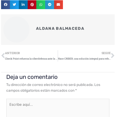
ALDANA BALMACEDA
Ant
S
ANTERIOR
SEGUE
Check Point refuerza la ciberdefensa ante la era de la IA
Nace CRIBER, una solución integral para reforzar la protección Crime + Ciber
Deja un comentario
Tu dirección de correo electrónico no será publicada.
Los
campos obligatorios están marcados con
*
Escribe
aquí...